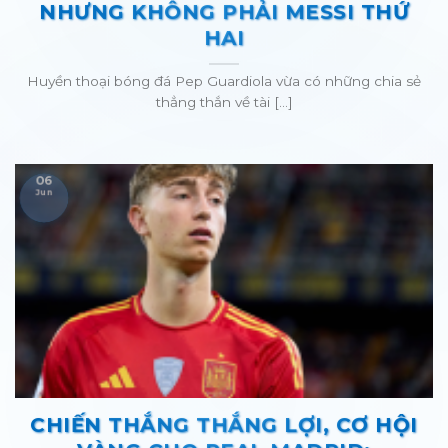
NHƯNG KHÔNG PHẢI MESSI THỨ
HAI
Huyền thoại bóng đá Pep Guardiola vừa có những chia sẻ
thẳng thắn về tài [...]
06
Jun
CHIẾN THẮNG THẮNG LỢI, CƠ HỘI