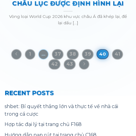
CHÂU LỤC ĐƯỢC ĐỊNH HÌNH LẠI
Vòng loại World Cup 2026 khu vực châu Á đã khép lại, để
lại dấu [...]
1
…
37
38
39
41
40
42
43
RECENT POSTS
shbet: Bí quyết thắng lớn và thực tế về nhà cái
trong cá cược
Hợp tác đại lý tại trang chủ F168
Hướng dẫn nạp rút tại trang chủ C168