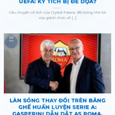
UEFA: KỲ TÍCH BỊ ĐE DỌA?
Câu chuyện cổ tích của Crystal Palace, đội bóng nhỏ bé
vừa giành chức vô [...]
06
Jun
LÀN SÓNG THAY ĐỔI TRÊN BĂNG
GHẾ HUẤN LUYỆN SERIE A:
GASPERINI DẪN DẮT AS ROMA,