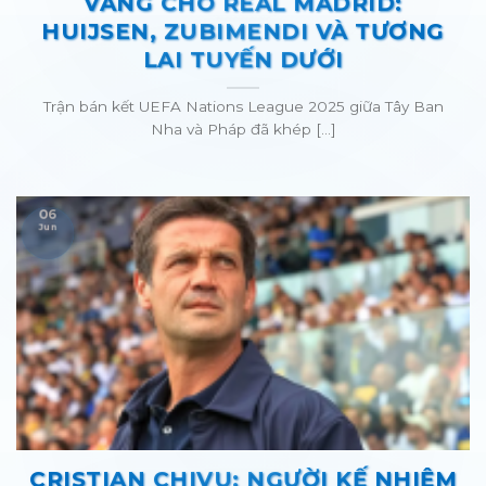
VÀNG CHO REAL MADRID:
HUIJSEN, ZUBIMENDI VÀ TƯƠNG
LAI TUYẾN DƯỚI
Trận bán kết UEFA Nations League 2025 giữa Tây Ban
Nha và Pháp đã khép [...]
06
Jun
CRISTIAN CHIVU: NGƯỜI KẾ NHIỆM