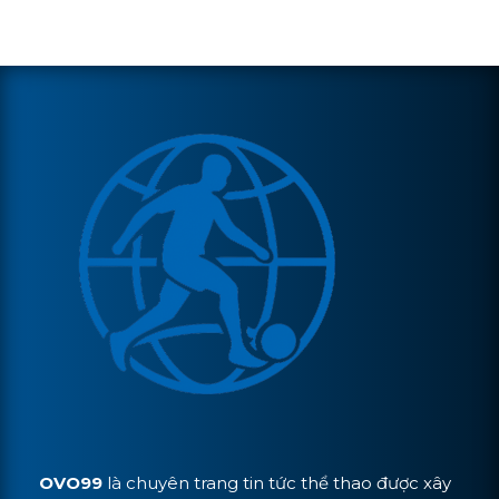
OVO99
là chuyên trang tin tức thể thao được xây