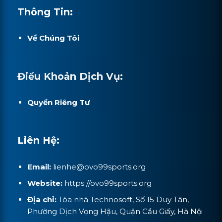
Thông Tin:
Về Chúng Tôi
Điều Khoản Dịch Vụ:
Quyền Riêng Tư
Liên Hệ:
Email:
lienhe@ovo99sports.org
Website:
https://ovo99sports.org
Địa chỉ:
Tòa nhà Technosoft, Số 15 Duy Tân,
Phường Dịch Vọng Hậu, Quận Cầu Giấy, Hà Nội