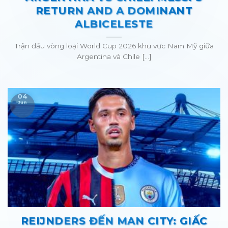
RETURN AND A DOMINANT
ALBICELESTE
Trận đấu vòng loại World Cup 2026 khu vực Nam Mỹ giữa
Argentina và Chile [...]
04
Jun
REIJNDERS ĐẾN MAN CITY: GIẤC