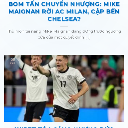
BOM TẤN CHUYỂN NHƯỢNG: MIKE
MAIGNAN RỜI AC MILAN, CẬP BẾN
CHELSEA?
Thủ môn tài năng Mike Maignan đang đứng trước ngưỡng
cửa của một quyết định [...]
05
Jun