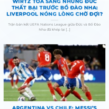
WIRTZ TỎA SÁNG NHƯNG ĐỨC
THẤT BẠI TRƯỚC BỒ ĐÀO NHA:
LIVERPOOL NÓNG LÒNG CHỜ ĐỢI?
Trận bán kết UEFA Nations League giữa Đức và Bồ Đào
Nha đã khép lại [...]
04
Jun
ARGENTINA VS CHILE: MESSI’S