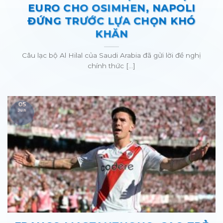
EURO CHO OSIMHEN, NAPOLI
ĐỨNG TRƯỚC LỰA CHỌN KHÓ
KHĂN
Câu lạc bộ Al Hilal của Saudi Arabia đã gửi lời đề nghị
chính thức [...]
05
Jun