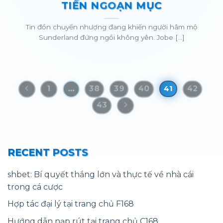
TIẾN NGOẠN MỤC
Tin đồn chuyển nhượng đang khiến người hâm mộ
Sunderland đứng ngồi không yên. Jobe [...]
1
…
38
39
40
42
41
43
RECENT POSTS
shbet: Bí quyết thắng lớn và thực tế về nhà cái
trong cá cược
Hợp tác đại lý tại trang chủ F168
Hướng dẫn nạp rút tại trang chủ C168