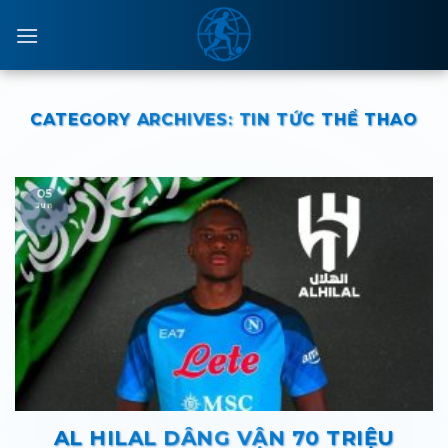
Skip
to
content
CATEGORY ARCHIVES:
TIN TỨC THỂ THAO
05
Jun
AL HILAL DÂNG VẬN 70 TRIỆU