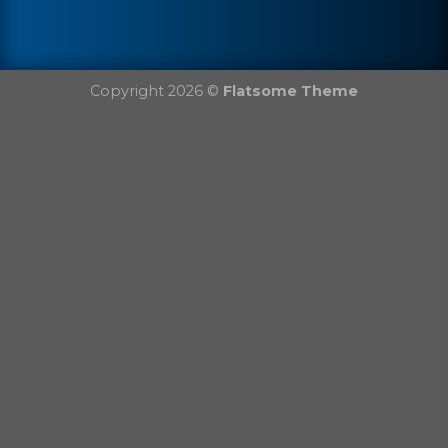
Copyright 2026 ©
Flatsome Theme