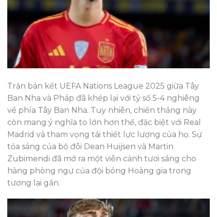
Trận bán kết UEFA Nations League 2025 giữa Tây
Ban Nha và Pháp đã khép lại với tỷ số 5-4 nghiêng
về phía Tây Ban Nha. Tuy nhiên, chiến thắng này
còn mang ý nghĩa to lớn hơn thế, đặc biệt với Real
Madrid và tham vọng tái thiết lực lượng của họ. Sự
tỏa sáng của bộ đôi Dean Huijsen và Martin
Zubimendi đã mở ra một viễn cảnh tươi sáng cho
hàng phòng ngự của đội bóng Hoàng gia trong
tương lai gần.