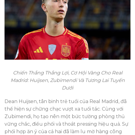
Chiến Thắng Thắng Lợi, Cơ Hội Vàng Cho Real
Madrid: Huijsen, Zubimendi Và Tương Lai Tuyến
Dưới
Dean Huijsen, tân binh trẻ tuổi của Real Madrid, đã
thể hiện sự chững chạc vượt xa tuổi tác. Cùng với
Zubimendi, họ tạo nên một bức tường phòng thủ
vững chắc, điều phối và thoát pressing hiệu quả. Sự
phối hợp ăn ý của cả hai đã làm lu mờ hàng công