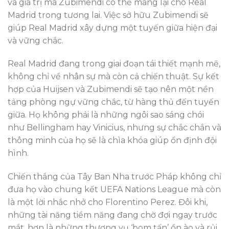
và giá trị mà Zubimendi có thể mang lại cho Real
Madrid trong tương lai. Việc sở hữu Zubimendi sẽ
giúp Real Madrid xây dựng một tuyến giữa hiện đại
và vững chắc.
Real Madrid đang trong giai đoạn tái thiết mạnh mẽ,
không chỉ về nhân sự mà còn cả chiến thuật. Sự kết
hợp của Huijsen và Zubimendi sẽ tạo nên một nền
tảng phòng ngự vững chắc, từ hàng thủ đến tuyến
giữa. Họ không phải là những ngôi sao sáng chói
như Bellingham hay Vinicius, nhưng sự chắc chắn và
thông minh của họ sẽ là chìa khóa giúp ổn định đội
hình.
Chiến thắng của Tây Ban Nha trước Pháp không chỉ
đưa họ vào chung kết UEFA Nations League mà còn
là một lời nhắc nhở cho Florentino Perez. Đôi khi,
những tài năng tiềm năng đang chờ đợi ngay trước
mắt, hơn là những thương vụ ‘bom tấn’ ồn ào và rủi