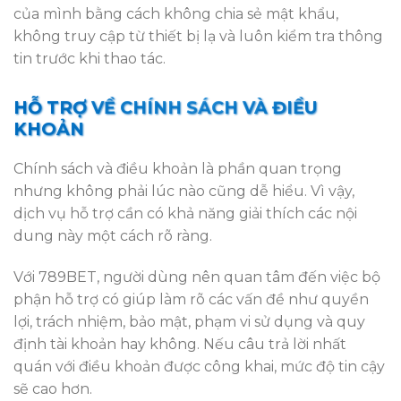
của mình bằng cách không chia sẻ mật khẩu,
không truy cập từ thiết bị lạ và luôn kiểm tra thông
tin trước khi thao tác.
HỖ TRỢ VỀ CHÍNH SÁCH VÀ ĐIỀU
KHOẢN
Chính sách và điều khoản là phần quan trọng
nhưng không phải lúc nào cũng dễ hiểu. Vì vậy,
dịch vụ hỗ trợ cần có khả năng giải thích các nội
dung này một cách rõ ràng.
Với 789BET, người dùng nên quan tâm đến việc bộ
phận hỗ trợ có giúp làm rõ các vấn đề như quyền
lợi, trách nhiệm, bảo mật, phạm vi sử dụng và quy
định tài khoản hay không. Nếu câu trả lời nhất
quán với điều khoản được công khai, mức độ tin cậy
sẽ cao hơn.