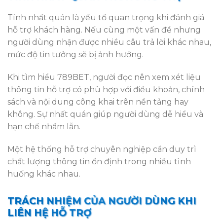
Tính nhất quán là yếu tố quan trọng khi đánh giá
hỗ trợ khách hàng. Nếu cùng một vấn đề nhưng
người dùng nhận được nhiều câu trả lời khác nhau,
mức độ tin tưởng sẽ bị ảnh hưởng.
Khi tìm hiểu 789BET, người đọc nên xem xét liệu
thông tin hỗ trợ có phù hợp với điều khoản, chính
sách và nội dung công khai trên nền tảng hay
không. Sự nhất quán giúp người dùng dễ hiểu và
hạn chế nhầm lẫn.
Một hệ thống hỗ trợ chuyên nghiệp cần duy trì
chất lượng thông tin ổn định trong nhiều tình
huống khác nhau.
TRÁCH NHIỆM CỦA NGƯỜI DÙNG KHI
LIÊN HỆ HỖ TRỢ