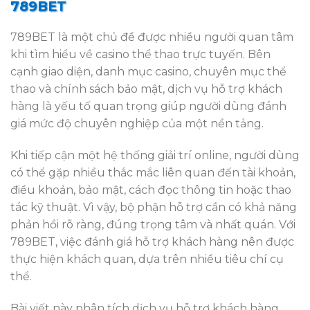
789BET
789BET là một chủ đề được nhiều người quan tâm
khi tìm hiểu về casino thể thao trực tuyến. Bên
cạnh giao diện, danh mục casino, chuyên mục thể
thao và chính sách bảo mật, dịch vụ hỗ trợ khách
hàng là yếu tố quan trọng giúp người dùng đánh
giá mức độ chuyên nghiệp của một nền tảng.
Khi tiếp cận một hệ thống giải trí online, người dùng
có thể gặp nhiều thắc mắc liên quan đến tài khoản,
điều khoản, bảo mật, cách đọc thông tin hoặc thao
tác kỹ thuật. Vì vậy, bộ phận hỗ trợ cần có khả năng
phản hồi rõ ràng, đúng trọng tâm và nhất quán. Với
789BET, việc đánh giá hỗ trợ khách hàng nên được
thực hiện khách quan, dựa trên nhiều tiêu chí cụ
thể.
Bài viết này phân tích dịch vụ hỗ trợ khách hàng