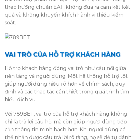
theo hướng chuẩn EAT, không đưa ra cam kết kết
quả và không khuyến khích hành vi thiếu kiểm
soát.
VAI TRÒ CỦA HỖ TRỢ KHÁCH HÀNG
Hỗ trợ khách hàng đóng vai trò như cầu nối giữa
nền tảng và người dùng. Một hệ thống hỗ trợ tốt
giúp người dùng hiểu rõ hơn về chính sách, quy
định và các thao tác cần thiết trong quá trình tìm
hiểu dịch vụ.
Với 789BET, vai trò của hỗ trợ khách hàng không
chỉ là trả lời câu hỏi mà còn giúp người dùng tiếp
cận thông tin minh bạch hơn. Khi người dùng có
thể nhận được câu trả lời rõ ràng, họ sẽ dễ tự đánh