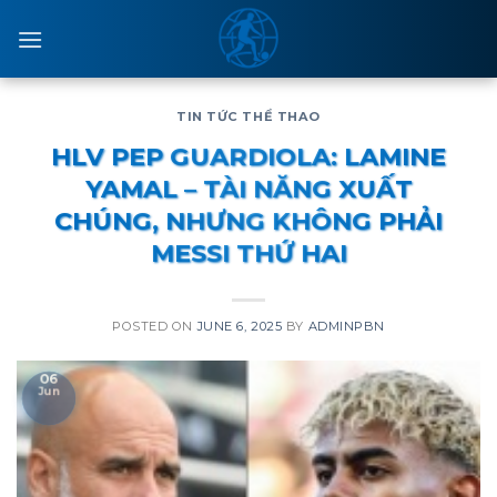
Skip
to
content
TIN TỨC THỂ THAO
HLV PEP GUARDIOLA: LAMINE
YAMAL – TÀI NĂNG XUẤT
CHÚNG, NHƯNG KHÔNG PHẢI
MESSI THỨ HAI
POSTED ON
JUNE 6, 2025
BY
ADMINPBN
06
Jun