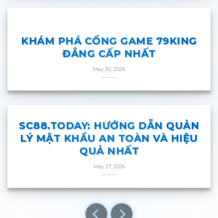
KHÁM PHÁ CỔNG GAME 79KING
ĐẲNG CẤP NHẤT
May 30, 2026
SC88.TODAY: HƯỚNG DẪN QUẢN
LÝ MẬT KHẨU AN TOÀN VÀ HIỆU
QUẢ NHẤT
May 27, 2026