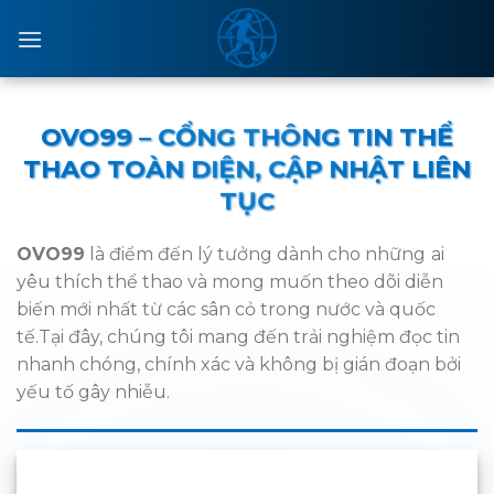
Skip
to
content
OVO99 – CỔNG THÔNG TIN THỂ
THAO TOÀN DIỆN, CẬP NHẬT LIÊN
TỤC
OVO99
là điểm đến lý tưởng dành cho những
ai
yêu thích thể thao và mong muốn theo dõi diễn
biến mới nhất từ các sân cỏ trong nước và quốc
tế.Tại đây, chúng tôi mang đến trải nghiệm đọc tin
nhanh chóng, chính xác và không bị gián đoạn bởi
yếu tố gây nhiễu.