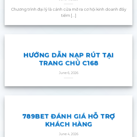
Chương trình đại lý là cánh cửa mở ra cơ hội kinh doanh đầy
tiềm [...]
HƯỚNG DẪN NẠP RÚT TẠI
TRANG CHỦ C168
June 6, 2026
789BET ĐÁNH GIÁ HỖ TRỢ
KHÁCH HÀNG
June 4, 2026