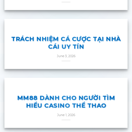
TRÁCH NHIỆM CÁ CƯỢC TẠI NHÀ
CÁI UY TÍN
June 3, 2026
MM88 DÀNH CHO NGƯỜI TÌM
HIỂU CASINO THỂ THAO
June 1, 2026