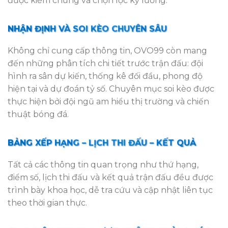
được kiểm chứng và chọn lọc kỹ lưỡng.
NHẬN ĐỊNH VÀ SOI KÈO CHUYÊN SÂU
Không chỉ cung cấp thông tin, OVO99 còn mang
đến những phân tích chi tiết trước trận đấu: đội
hình ra sân dự kiến, thống kê đối đầu, phong độ
hiện tại và dự đoán tỷ số. Chuyên mục soi kèo được
thực hiện bởi đội ngũ am hiểu thị trường và chiến
thuật bóng đá.
BẢNG XẾP HẠNG – LỊCH THI ĐẤU – KẾT QUẢ
Tất cả các thông tin quan trọng như thứ hạng,
điểm số, lịch thi đấu
và kết quả trận đấu đều được
trình bày khoa học, dễ tra cứu và cập nhật liên tục
theo thời gian thực.