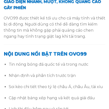
GIAO DIỆN NHANH, MƯỢT, KHÔNG QUẢNG CÁO
GÂY PHIỀN
OVO99 được thiết kế tối ưu cho cả máy tính
và thiết
bị di động. Người dùng có thể dễ dàng tìm kiếm
thông tin mà không gặp phải quảng cáo chen
ngang hay tình trạng giật lag khi tải trang.
NỘI DUNG NỔI BẬT TRÊN OVO99
Tin nóng bóng đá quốc tế và trong nước
Nhận định và phân tích trước trận
Soi kèo chi tiết theo tỷ lệ châu Á, châu Âu, tài xỉu
Cập nhật bảng xếp hạng và kết quả giải đấu
Lịch thi đấu hôm nay và sắp tới