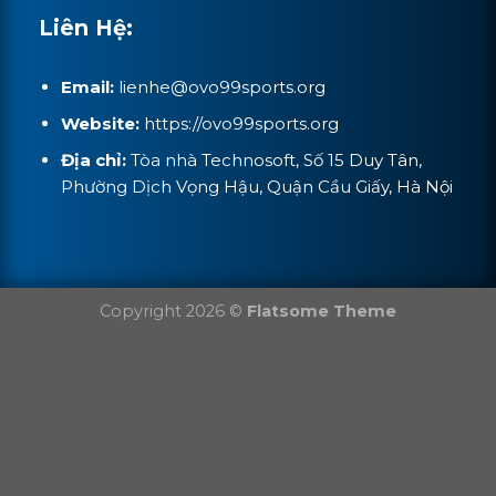
Liên Hệ:
Email:
lienhe@ovo99sports.org
Website:
https://ovo99sports.org
Địa chỉ:
Tòa nhà Technosoft, Số 15 Duy Tân,
Phường Dịch Vọng Hậu, Quận Cầu Giấy, Hà Nội
Copyright 2026 ©
Flatsome Theme