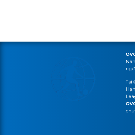
OV
Nam
ngừ
Tại
Hạn
Leag
OV
chu