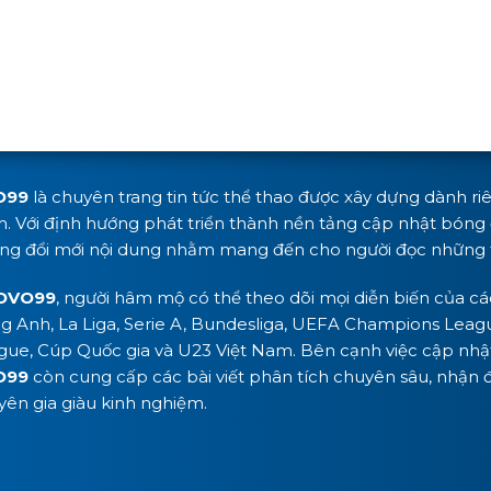
O99
là chuyên trang tin tức thể thao được xây dựng dành ri
. Với định hướng phát triển thành nền tảng cập nhật bóng 
ng đổi mới nội dung nhằm mang đến cho người đọc những thô
OVO99
, người hâm mộ có thể theo dõi mọi diễn biến của cá
g Anh, La Liga, Serie A, Bundesliga, UEFA Champions Leagu
ue, Cúp Quốc gia và U23 Việt Nam. Bên cạnh việc cập nhật t
O99
còn cung cấp các bài viết phân tích chuyên sâu, nhận đ
yên gia giàu kinh nghiệm.