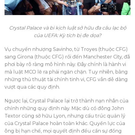
Crystal Palace và bi kịch luật sở hữu đa câu lạc bộ
của UEFA: Kỳ tích bị đe dọa?
Vụ chuyển nhượng Savinho, từ Troyes (thuộc CFG)
sang Girona (thuộc CFG) rồi đến Manchester City, đã
phơi bày rõ ràng mô hình này. Đây chính là hành vi
mà luật MCO lẽ ra phải ngăn chặn. Tuy nhiên, bằng
những thủ thuật tài chính tinh vi, CFG vẫn dễ dàng
vượt qua các quy định.
Ngược lại, Crystal Palace lại trở thành nạn nhân của
chính những quy định này. Mặc dù cổ đông John
Textor cũng sở hữu Lyon, nhưng cấu trúc quản lý
của Crystal Palace hoàn toàn khác. Quyền lực của
ông bị hạn chế, mọi quyết định đều cần sự đồng