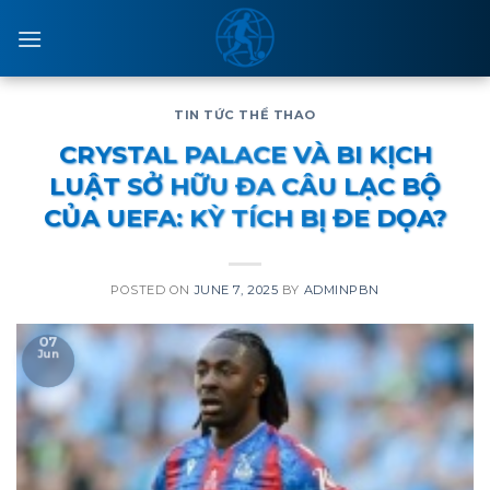
Skip
to
content
TIN TỨC THỂ THAO
CRYSTAL PALACE VÀ BI KỊCH
LUẬT SỞ HỮU ĐA CÂU LẠC BỘ
CỦA UEFA: KỲ TÍCH BỊ ĐE DỌA?
POSTED ON
JUNE 7, 2025
BY
ADMINPBN
07
Jun