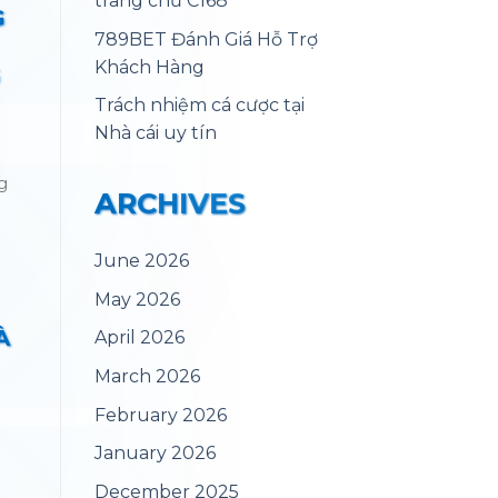
trang chủ C168
G
789BET Đánh Giá Hỗ Trợ
Khách Hàng
G
Trách nhiệm cá cược tại
Nhà cái uy tín
ng
ARCHIVES
June 2026
May 2026
À
April 2026
March 2026
February 2026
January 2026
December 2025