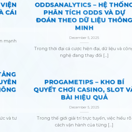
 VIỆN
ODDSANALYTICS – HỆ THỐN
À CÁI
PHÂN TÍCH ODDS VÀ DỰ
ĐOÁN THEO DỮ LIỆU THÔN
MINH
December 5, 2025
iển mạnh
Trong thời đại cá cược hiện đại, dữ liệu và cô
nghệ đang thay đổi [...]
TẢNG
UYÊN
PROGAMETIPS – KHO BÍ
HÔNG
QUYẾT CHƠI CASINO, SLOT V
BÀI HIỆU QUẢ
December 5, 2025
ức và tư
Trong thế giới giải trí trực tuyến, việc hiểu rõ
cách vận hành của từng [...]