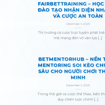
FAIRBETTRAINING – HỌC
ĐÀO TẠO NHẬN DIỆN NH
VÀ CƯỢC AN TOÀN
December 5, 2025
Thị trường cá cược trực tuyến phát tr
mẽ mang đến vô vàn lựa [...]
BETMENTORHUB – NỀN 
MENTORING SOI KÈO CH
SÂU CHO NGƯỜI CHƠI T
MINH
December 5, 2025
Trong thế giới cá cược thể thao, kiến th
duy chiến lược chính [...]