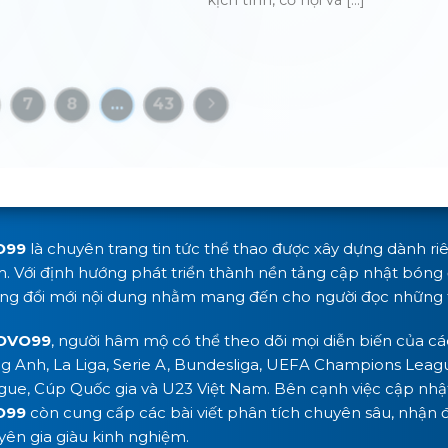
7
8
…
43
O99
là chuyên trang tin tức thể thao được xây dựng dành ri
. Với định hướng phát triển thành nền tảng cập nhật bóng 
ng đổi mới nội dung nhằm mang đến cho người đọc những thô
OVO99
, người hâm mộ có thể theo dõi mọi diễn biến của cá
g Anh, La Liga, Serie A, Bundesliga, UEFA Champions Leagu
ue, Cúp Quốc gia và U23 Việt Nam. Bên cạnh việc cập nhật t
O99
còn cung cấp các bài viết phân tích chuyên sâu, nhận đ
yên gia giàu kinh nghiệm.