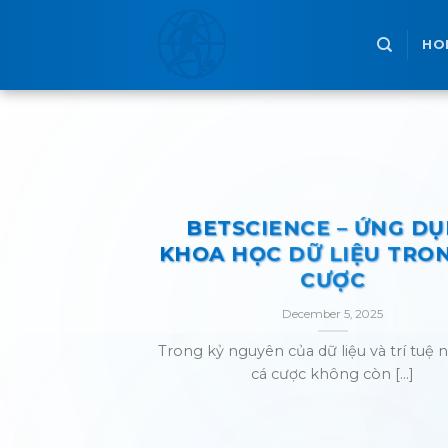
Skip
to
HO
content
BETSCIENCE – ỨNG D
KHOA HỌC DỮ LIỆU TRO
CƯỢC
December 5, 2025
Trong kỷ nguyên của dữ liệu và trí tuệ 
cá cược không còn [...]