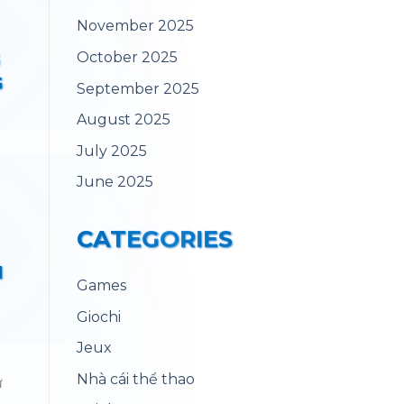
November 2025
October 2025
G
G
September 2025
August 2025
July 2025
June 2025
CATEGORIES
N
Games
Giochi
Jeux
Nhà cái thể thao
ự