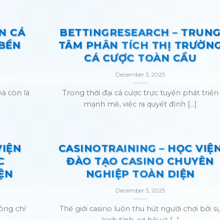
N CÁ
BETTINGRESEARCH – TRUN
BỀN
TÂM PHÂN TÍCH THỊ TRƯỜN
CÁ CƯỢC TOÀN CẦU
December 5, 2025
mà còn là
Trong thời đại cá cược trực tuyến phát triển
mạnh mẽ, việc ra quyết định [...]
VIỆN
CASINOTRAINING – HỌC VIỆ
C
ĐÀO TẠO CASINO CHUYÊN
ỆN
NGHIỆP TOÀN DIỆN
December 5, 2025
hông chỉ
Thế giới casino luôn thu hút người chơi bởi s
kịch tính, cơ hội và [...]