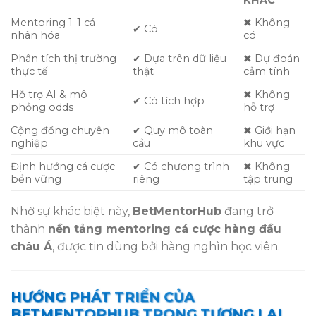
KHÁC
Mentoring 1-1 cá
✖ Không
✔ Có
nhân hóa
có
Phân tích thị trường
✔ Dựa trên dữ liệu
✖ Dự đoán
thực tế
thật
cảm tính
Hỗ trợ AI & mô
✖ Không
✔ Có tích hợp
phỏng odds
hỗ trợ
Cộng đồng chuyên
✔ Quy mô toàn
✖ Giới hạn
nghiệp
cầu
khu vực
Định hướng cá cược
✔ Có chương trình
✖ Không
bền vững
riêng
tập trung
Nhờ sự khác biệt này,
BetMentorHub
đang trở
thành
nền tảng mentoring cá cược hàng đầu
châu Á
, được tin dùng bởi hàng nghìn học viên.
HƯỚNG PHÁT TRIỂN CỦA
BETMENTORHUB TRONG TƯƠNG LAI