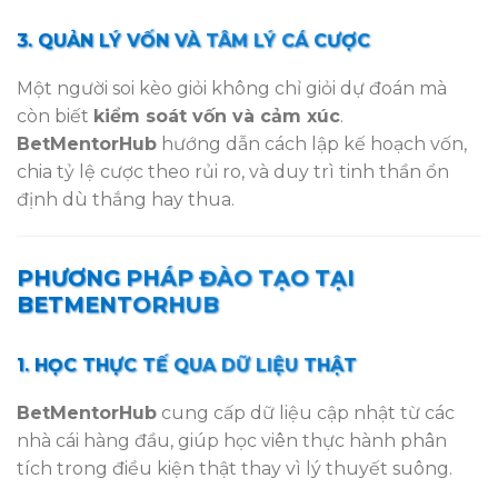
3. QUẢN LÝ VỐN VÀ TÂM LÝ CÁ CƯỢC
Một người soi kèo giỏi không chỉ giỏi dự đoán mà
còn biết
kiểm soát vốn và cảm xúc
.
BetMentorHub
hướng dẫn cách lập kế hoạch vốn,
chia tỷ lệ cược theo rủi ro, và duy trì tinh thần ổn
định dù thắng hay thua.
PHƯƠNG PHÁP ĐÀO TẠO TẠI
BETMENTORHUB
1. HỌC THỰC TẾ QUA DỮ LIỆU THẬT
BetMentorHub
cung cấp dữ liệu cập nhật từ các
nhà cái hàng đầu, giúp học viên thực hành phân
tích trong điều kiện thật thay vì lý thuyết suông.