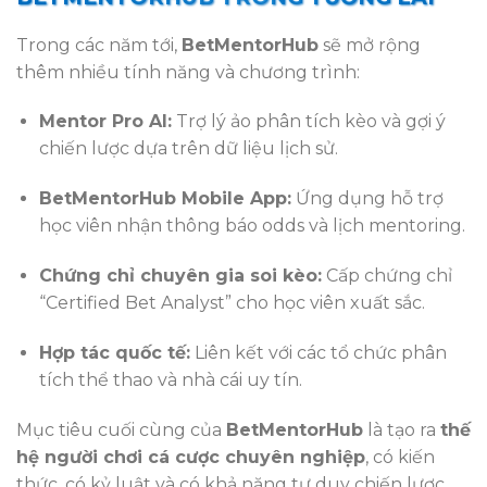
Trong các năm tới,
BetMentorHub
sẽ mở rộng
thêm nhiều tính năng và chương trình:
Mentor Pro AI:
Trợ lý ảo phân tích kèo và gợi ý
chiến lược dựa trên dữ liệu lịch sử.
BetMentorHub Mobile App:
Ứng dụng hỗ trợ
học viên nhận thông báo odds và lịch mentoring.
Chứng chỉ chuyên gia soi kèo:
Cấp chứng chỉ
“Certified Bet Analyst” cho học viên xuất sắc.
Hợp tác quốc tế:
Liên kết với các tổ chức phân
tích thể thao và nhà cái uy tín.
Mục tiêu cuối cùng của
BetMentorHub
là tạo ra
thế
hệ người chơi cá cược chuyên nghiệp
, có kiến
thức, có kỷ luật và có khả năng tư duy chiến lược