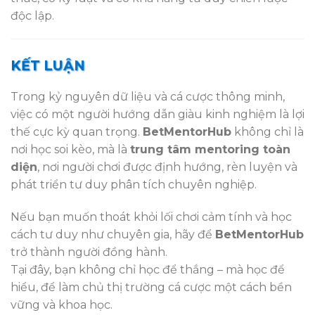
độc lập.
KẾT LUẬN
Trong kỷ nguyên dữ liệu và cá cược thông minh,
việc có một người hướng dẫn giàu kinh nghiệm là lợi
thế cực kỳ quan trọng.
BetMentorHub
không chỉ là
nơi học soi kèo, mà là
trung tâm mentoring toàn
diện
, nơi người chơi được định hướng, rèn luyện và
phát triển tư duy phân tích chuyên nghiệp.
Nếu bạn muốn thoát khỏi lối chơi cảm tính và học
cách tư duy như chuyên gia, hãy để
BetMentorHub
trở thành người đồng hành.
Tại đây, bạn không chỉ học để thắng – mà học để
hiểu, để làm chủ thị trường cá cược một cách bền
vững và khoa học.