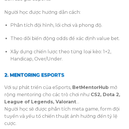
Người học được hướng dẫn cách:
Phân tích đội hình, lối chơi và phong độ.
Theo dõi biến động odds để xác định value bet.
Xây dựng chiến lược theo từng loại kèo: 1×2,
Handicap, Over/Under.
2. MENTORING ESPORTS
Với sự phát triển của eSports,
BetMentorHub
mở
rộng mentoring cho các trò chơi như
CS2, Dota 2,
League of Legends, Valorant
…
Người học sẽ được phân tích meta game, form đội
tuyển và yếu tố chiến thuật ảnh hưởng đến tỷ lệ
cược.