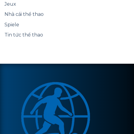
Jeux
Nhà cái thể thao
Spiele
Tin tức thể thao