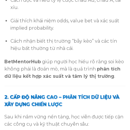
Cách đọc và hiểu tỷ lệ cược châu Âu, châu Á, tài
xỉu.
Giải thích khái niệm odds, value bet và xác suất
implied probability.
Cách nhận biết thị trường “bẫy kèo” và các tín
hiệu bất thường từ nhà cái.
BetMentorHub
giúp người học hiểu rõ rằng soi kèo
không phải là đoán mò, mà là quá trình
phân tích
dữ liệu kết hợp xác suất và tâm lý thị trường
.
2. CẤP ĐỘ NÂNG CAO – PHÂN TÍCH DỮ LIỆU VÀ
XÂY DỰNG CHIẾN LƯỢC
Sau khi nắm vững nền tảng, học viên được tiếp cận
các công cụ và kỹ thuật chuyên sâu: