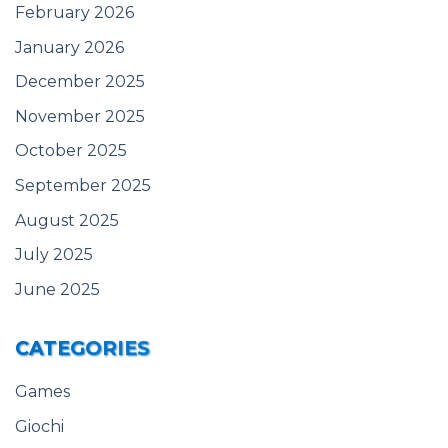
February 2026
January 2026
December 2025
November 2025
October 2025
September 2025
August 2025
July 2025
June 2025
CATEGORIES
Games
Giochi