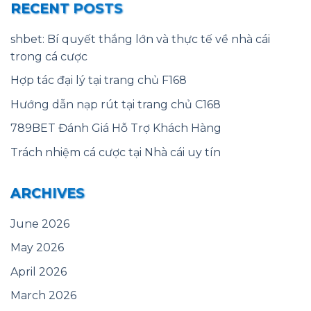
RECENT POSTS
shbet: Bí quyết thắng lớn và thực tế về nhà cái
trong cá cược
Hợp tác đại lý tại trang chủ F168
Hướng dẫn nạp rút tại trang chủ C168
789BET Đánh Giá Hỗ Trợ Khách Hàng
Trách nhiệm cá cược tại Nhà cái uy tín
ARCHIVES
June 2026
May 2026
April 2026
March 2026