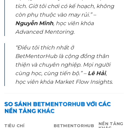
tích. Giờ tôi chơi có kế hoạch, không
còn phụ thuộc vào may rủi.” –
Nguyễn Minh
, học viên khóa
Advanced Mentoring.
“Điều tôi thích nhất ở
BetMentorHub là cộng đồng thân
thiện và chuyên nghiệp. Mọi người
cùng học, cùng tiến bộ.” –
Lê Hải
,
học viên khóa Market Flow Insights.
SO SÁNH BETMENTORHUB VỚI CÁC
NỀN TẢNG KHÁC
NỀN TẢNG
TIÊU CHÍ
BETMENTORHUB