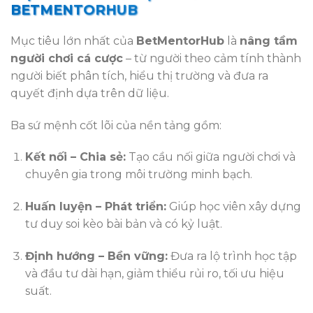
BETMENTORHUB
Mục tiêu lớn nhất của
BetMentorHub
là
nâng tầm
người chơi cá cược
– từ người theo cảm tính thành
người biết phân tích, hiểu thị trường và đưa ra
quyết định dựa trên dữ liệu.
Ba sứ mệnh cốt lõi của nền tảng gồm:
Kết nối – Chia sẻ:
Tạo cầu nối giữa người chơi và
chuyên gia trong môi trường minh bạch.
Huấn luyện – Phát triển:
Giúp học viên xây dựng
tư duy soi kèo bài bản và có kỷ luật.
Định hướng – Bền vững:
Đưa ra lộ trình học tập
và đầu tư dài hạn, giảm thiểu rủi ro, tối ưu hiệu
suất.