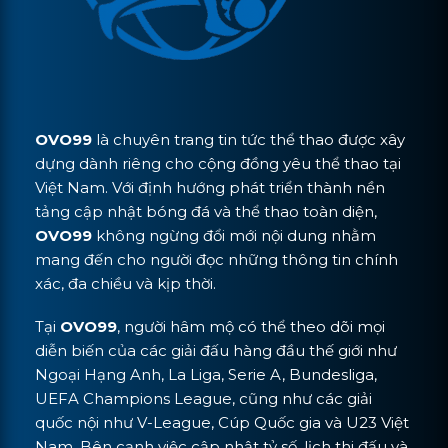
OVO99
là chuyên trang tin tức thể thao được xây
dựng dành riêng cho cộng đồng yêu thể thao tại
Việt Nam. Với định hướng phát triển thành nền
tảng cập nhật bóng đá và thể thao toàn diện,
OVO99
không ngừng đổi mới nội dung nhằm
mang đến cho người đọc những thông tin chính
xác, đa chiều và kịp thời.
Tại
OVO99
, người hâm mộ có thể theo dõi mọi
diễn biến của các giải đấu hàng đầu thế giới như
Ngoại Hạng Anh, La Liga, Serie A, Bundesliga,
UEFA Champions League, cũng như các giải
quốc nội như V-League, Cúp Quốc gia và U23 Việt
Nam. Bên cạnh việc cập nhật tỷ số, lịch thi đấu và