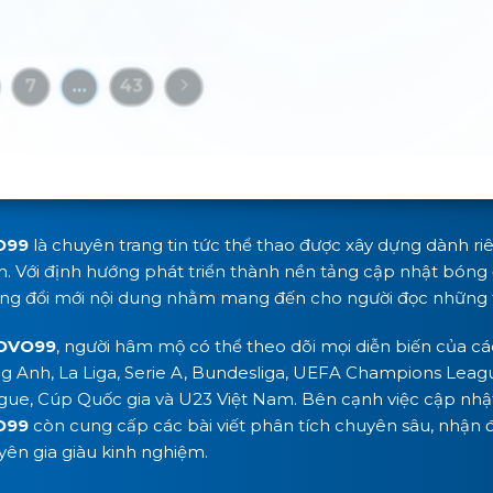
7
…
43
O99
là chuyên trang tin tức thể thao được xây dựng dành ri
. Với định hướng phát triển thành nền tảng cập nhật bóng 
ng đổi mới nội dung nhằm mang đến cho người đọc những thô
OVO99
, người hâm mộ có thể theo dõi mọi diễn biến của cá
g Anh, La Liga, Serie A, Bundesliga, UEFA Champions Leagu
ue, Cúp Quốc gia và U23 Việt Nam. Bên cạnh việc cập nhật t
O99
còn cung cấp các bài viết phân tích chuyên sâu, nhận đ
yên gia giàu kinh nghiệm.