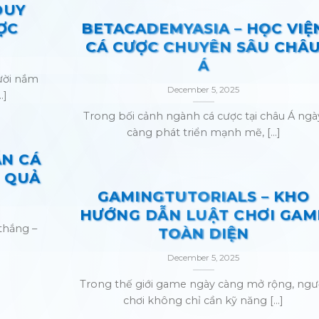
DUY
ỢC
BETACADEMYASIA – HỌC VIỆ
CÁ CƯỢC CHUYÊN SÂU CHÂ
Á
ười nắm
December 5, 2025
.]
Trong bối cảnh ngành cá cược tại châu Á ngà
càng phát triển mạnh mẽ, [...]
ẪN CÁ
 QUẢ
GAMINGTUTORIALS – KHO
HƯỚNG DẪN LUẬT CHƠI GAM
thắng –
TOÀN DIỆN
December 5, 2025
Trong thế giới game ngày càng mở rộng, ngư
chơi không chỉ cần kỹ năng [...]