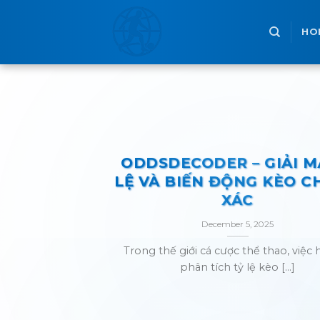
Skip
to
HO
content
ODDSDECODER – GIẢI M
LỆ VÀ BIẾN ĐỘNG KÈO 
XÁC
December 5, 2025
Trong thế giới cá cược thể thao, việc 
phân tích tỷ lệ kèo [...]