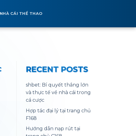
NHÀ CÁI THỂ THAO
RECENT POSTS
C
N
shbet: Bí quyết thắng lớn
và thực tế về nhà cái trong
cá cược
i
Hợp tác đại lý tại trang chủ
F168
Hướng dẫn nạp rút tại