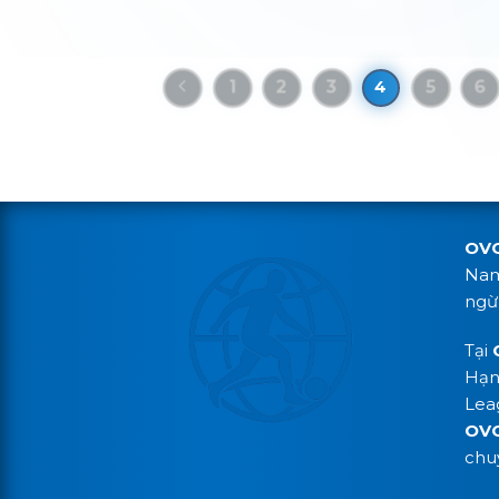
1
2
3
5
6
4
OV
Nam
ngừ
Tại
Hạn
Leag
OV
chu