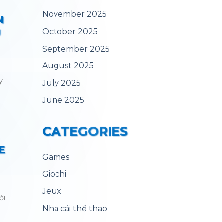
November 2025
N
October 2025
U
September 2025
August 2025
y
July 2025
June 2025
CATEGORIES
E
Games
Giochi
Jeux
ời
Nhà cái thể thao