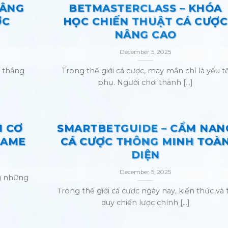
NÂNG
BETMASTERCLASS – KHÓA
ỢC
HỌC CHIẾN THUẬT CÁ CƯỢC
NÂNG CAO
December 5, 2025
n thắng
Trong thế giới cá cược, may mắn chỉ là yếu t
]
phụ. Người chơi thành [...]
H CƠ
SMARTBETGUIDE – CẨM NAN
GAME
CÁ CƯỢC THÔNG MINH TOÀ
DIỆN
December 5, 2025
g những
Trong thế giới cá cược ngày nay, kiến thức và 
duy chiến lược chính [...]