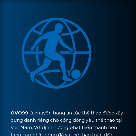
OVO99
là chuyên trang tin tức thể thao được xây
dựng dành riêng cho cộng đồng yêu thể thao tại
Việt Nam. Với định hướng phát triển thành nền
tảng cập nhật bóng đá và thể thao toàn diện,