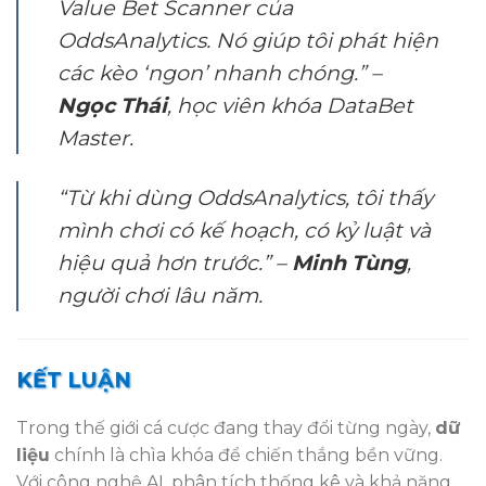
Value Bet Scanner của
OddsAnalytics. Nó giúp tôi phát hiện
các kèo ‘ngon’ nhanh chóng.” –
Ngọc Thái
, học viên khóa DataBet
Master.
“Từ khi dùng OddsAnalytics, tôi thấy
mình chơi có kế hoạch, có kỷ luật và
hiệu quả hơn trước.” –
Minh Tùng
,
người chơi lâu năm.
KẾT LUẬN
Trong thế giới cá cược đang thay đổi từng ngày,
dữ
liệu
chính là chìa khóa để chiến thắng bền vững.
Với công nghệ AI, phân tích thống kê và khả năng