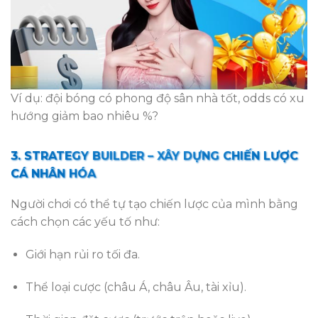
Ví dụ: đội bóng có phong độ sân nhà tốt, odds có xu
hướng giảm bao nhiêu %?
3. STRATEGY BUILDER – XÂY DỰNG CHIẾN LƯỢC
CÁ NHÂN HÓA
Người chơi có thể tự tạo chiến lược của mình bằng
cách chọn các yếu tố như:
Giới hạn rủi ro tối đa.
Thể loại cược (châu Á, châu Âu, tài xỉu).