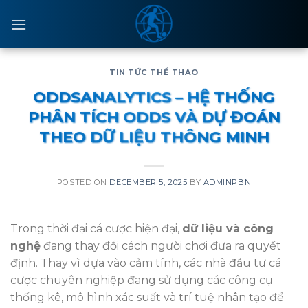
Skip
to
content
TIN TỨC THỂ THAO
ODDSANALYTICS – HỆ THỐNG
PHÂN TÍCH ODDS VÀ DỰ ĐOÁN
THEO DỮ LIỆU THÔNG MINH
POSTED ON
DECEMBER 5, 2025
BY
ADMINPBN
Trong thời đại cá cược hiện đại,
dữ liệu và công
nghệ
đang thay đổi cách người chơi đưa ra quyết
định. Thay vì dựa vào cảm tính, các nhà đầu tư cá
cược chuyên nghiệp đang sử dụng các công cụ
thống kê, mô hình xác suất và trí tuệ nhân tạo để