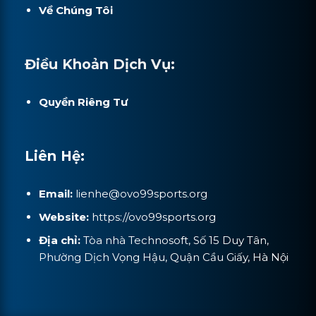
Về Chúng Tôi
Điều Khoản Dịch Vụ:
Quyền Riêng Tư
Liên Hệ:
Email:
lienhe@ovo99sports.org
Website:
https://ovo99sports.org
Địa chỉ:
Tòa nhà Technosoft, Số 15 Duy Tân,
Phường Dịch Vọng Hậu, Quận Cầu Giấy, Hà Nội