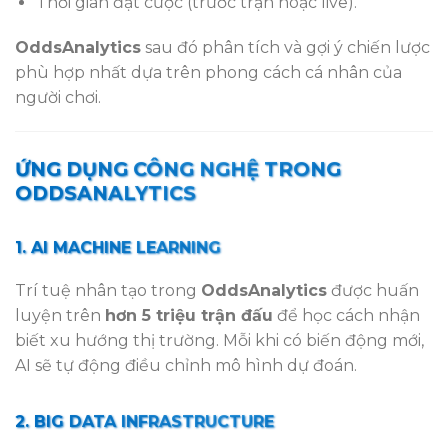
Thời gian đặt cược (trước trận hoặc live).
OddsAnalytics
sau đó phân tích và gợi ý chiến lược
phù hợp nhất dựa trên phong cách cá nhân của
người chơi.
ỨNG DỤNG CÔNG NGHỆ TRONG
ODDSANALYTICS
1. AI MACHINE LEARNING
Trí tuệ nhân tạo trong
OddsAnalytics
được huấn
luyện trên
hơn 5 triệu trận đấu
để học cách nhận
biết xu hướng thị trường. Mỗi khi có biến động mới,
AI sẽ tự động điều chỉnh mô hình dự đoán.
2. BIG DATA INFRASTRUCTURE