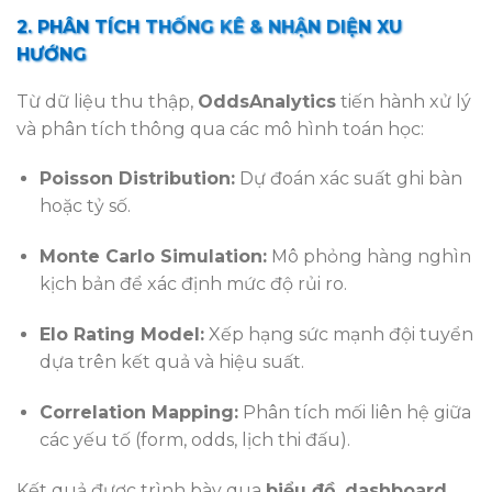
2. PHÂN TÍCH THỐNG KÊ & NHẬN DIỆN XU
HƯỚNG
Từ dữ liệu thu thập,
OddsAnalytics
tiến hành xử lý
và phân tích thông qua các mô hình toán học:
Poisson Distribution:
Dự đoán xác suất ghi bàn
hoặc tỷ số.
Monte Carlo Simulation:
Mô phỏng hàng nghìn
kịch bản để xác định mức độ rủi ro.
Elo Rating Model:
Xếp hạng sức mạnh đội tuyển
dựa trên kết quả và hiệu suất.
Correlation Mapping:
Phân tích mối liên hệ giữa
các yếu tố (form, odds, lịch thi đấu).
Kết quả được trình bày qua
biểu đồ, dashboard