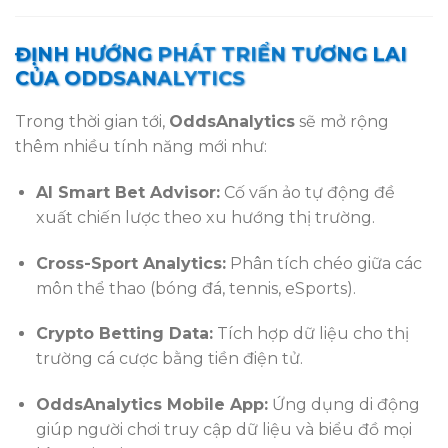
ĐỊNH HƯỚNG PHÁT TRIỂN TƯƠNG LAI
CỦA ODDSANALYTICS
Trong thời gian tới,
OddsAnalytics
sẽ mở rộng
thêm nhiều tính năng mới như:
AI Smart Bet Advisor:
Cố vấn ảo tự động đề
xuất chiến lược theo xu hướng thị trường.
Cross-Sport Analytics:
Phân tích chéo giữa các
môn thể thao (bóng đá, tennis, eSports).
Crypto Betting Data:
Tích hợp dữ liệu cho thị
trường cá cược bằng tiền điện tử.
OddsAnalytics Mobile App:
Ứng dụng di động
giúp người chơi truy cập dữ liệu và biểu đồ mọi