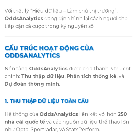
Với triết lý “Hiểu dữ liệu – Làm chủ thị trường”,
OddsAnalytics
đang định hình lại cách người chơi
tiếp cận cá cược trong kỷ nguyên số.
CẤU TRÚC HOẠT ĐỘNG CỦA
ODDSANALYTICS
Nền tảng
OddsAnalytics
được chia thành 3 trụ cột
chính:
Thu thập dữ liệu
,
Phân tích thống kê
, và
Dự đoán thông minh
.
1. THU THẬP DỮ LIỆU TOÀN CẦU
Hệ thống của
OddsAnalytics
liên kết với hơn
250
nhà cái quốc tế
và các nguồn dữ liệu thể thao lớn
như Opta, Sportradar, và StatsPerform.