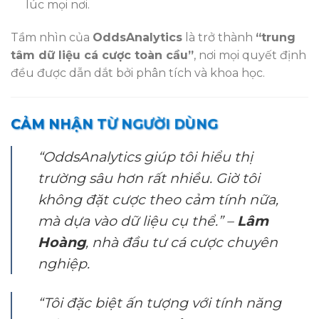
lúc mọi nơi.
Tầm nhìn của
OddsAnalytics
là trở thành
“trung
tâm dữ liệu cá cược toàn cầu”
, nơi mọi quyết định
đều được dẫn dắt bởi phân tích và khoa học.
CẢM NHẬN TỪ NGƯỜI DÙNG
“OddsAnalytics giúp tôi hiểu thị
trường sâu hơn rất nhiều. Giờ tôi
không đặt cược theo cảm tính nữa,
mà dựa vào dữ liệu cụ thể.” –
Lâm
Hoàng
, nhà đầu tư cá cược chuyên
nghiệp.
“Tôi đặc biệt ấn tượng với tính năng