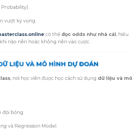
Probability).
rị vượt kỳ vọng.
asterclass.online
có thể
đọc odds như nhà cái
, hiểu
 khi nào nên hoặc không nên vào cược.
 DỮ LIỆU VÀ MÔ HÌNH DỰ ĐOÁN
lass
, nơi học viên được học cách sử dụng
dữ liệu và m
ê đội bóng.
ing và Regression Model.