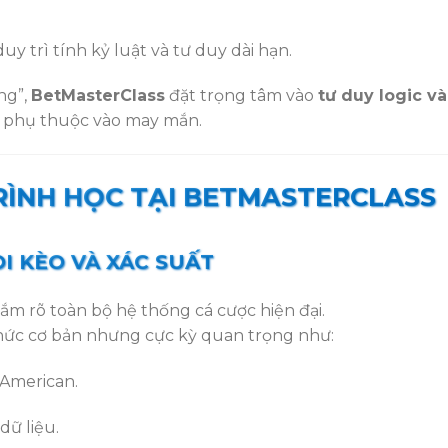
y trì tính kỷ luật và tư duy dài hạn.
ắng”,
BetMasterClass
đặt trọng tâm vào
tư duy logic và
ự phụ thuộc vào may mắn.
RÌNH HỌC TẠI BETMASTERCLASS
OI KÈO VÀ XÁC SUẤT
m rõ toàn bộ hệ thống cá cược hiện đại.
hức cơ bản nhưng cực kỳ quan trọng như:
 American.
dữ liệu.