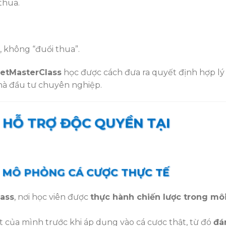
thua.
, không “đuổi thua”.
etMasterClass
học được cách đưa ra quyết định hợp lý
nhà đầu tư chuyên nghiệp.
 HỖ TRỢ ĐỘC QUYỀN TẠI
G MÔ PHỎNG CÁ CƯỢC THỰC TẾ
ass
, nơi học viên được
thực hành chiến lược trong mô
t của mình trước khi áp dụng vào cá cược thật, từ đó
đá