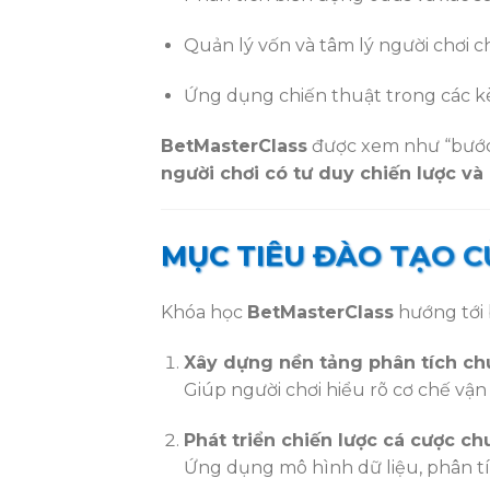
Quản lý vốn và tâm lý người chơi 
Ứng dụng chiến thuật trong các kè
BetMasterClass
được xem như “bước 
người chơi có tư duy chiến lược và
MỤC TIÊU ĐÀO TẠO 
Khóa học
BetMasterClass
hướng tới 
Xây dựng nền tảng phân tích ch
Giúp người chơi hiểu rõ cơ chế vận
Phát triển chiến lược cá cược c
Ứng dụng mô hình dữ liệu, phân tíc