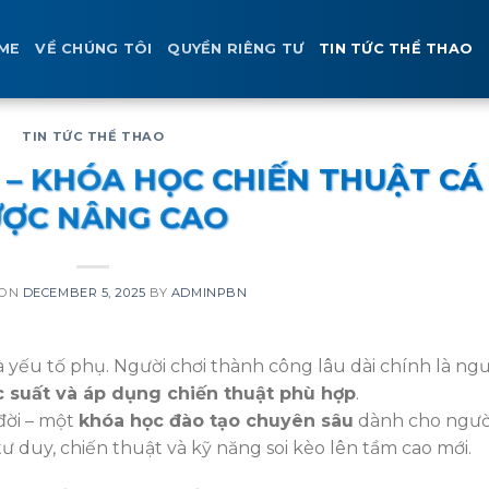
ME
VỀ CHÚNG TÔI
QUYỀN RIÊNG TƯ
TIN TỨC THỂ THAO
TIN TỨC THỂ THAO
– KHÓA HỌC CHIẾN THUẬT CÁ
ỢC NÂNG CAO
 ON
DECEMBER 5, 2025
BY
ADMINPBN
à yếu tố phụ. Người chơi thành công lâu dài chính là ngư
ác suất và áp dụng chiến thuật phù hợp
.
đời – một
khóa học đào tạo chuyên sâu
dành cho ngườ
duy, chiến thuật và kỹ năng soi kèo lên tầm cao mới.