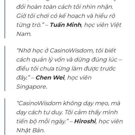
đổi hoàn toàn cách tôi nhìn nhận.
Giờ tôi chơi có kế hoạch và hiểu rõ
từng trò.” –
Tuấn Minh
, học viên Việt
Nam.
“Nhờ học ở CasinoWisdom, tôi biết
cách quản lý vốn và dừng đúng lúc –
điều tôi chưa từng làm được trước
đây.” –
Chen Wei
, học viên
Singapore.
“CasinoWisdom không dạy mẹo, mà
dạy cách tư duy. Tôi cảm thấy mình
tiến bộ mỗi ngày.” –
Hiroshi
, học viên
Nhật Bản.