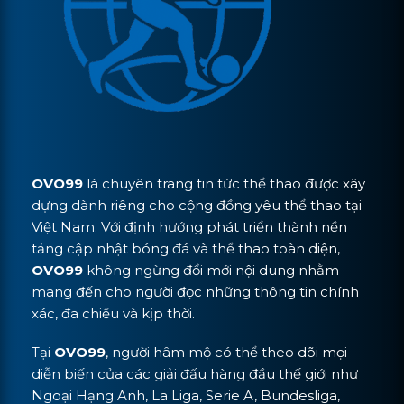
OVO99
là chuyên trang tin tức thể thao được xây
dựng dành riêng cho cộng đồng yêu thể thao tại
Việt Nam. Với định hướng phát triển thành nền
tảng cập nhật bóng đá và thể thao toàn diện,
OVO99
không ngừng đổi mới nội dung nhằm
mang đến cho người đọc những thông tin chính
xác, đa chiều và kịp thời.
Tại
OVO99
, người hâm mộ có thể theo dõi mọi
diễn biến của các giải đấu hàng đầu thế giới như
Ngoại Hạng Anh, La Liga, Serie A, Bundesliga,