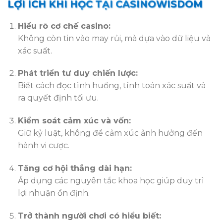
LỢI ÍCH KHI HỌC TẠI CASINOWISDOM
Hiểu rõ cơ chế casino:
Không còn tin vào may rủi, mà dựa vào dữ liệu và
xác suất.
Phát triển tư duy chiến lược:
Biết cách đọc tình huống, tính toán xác suất và
ra quyết định tối ưu.
Kiểm soát cảm xúc và vốn:
Giữ kỷ luật, không để cảm xúc ảnh hưởng đến
hành vi cược.
Tăng cơ hội thắng dài hạn:
Áp dụng các nguyên tắc khoa học giúp duy trì
lợi nhuận ổn định.
Trở thành người chơi có hiểu biết: