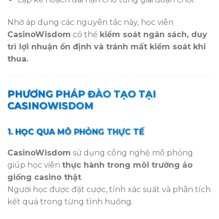
Nhờ áp dụng các nguyên tắc này, học viên
CasinoWisdom
có thể
kiểm soát ngân sách, duy
trì lợi nhuận ổn định và tránh mất kiểm soát khi
thua.
PHƯƠNG PHÁP ĐÀO TẠO TẠI
CASINOWISDOM
1. HỌC QUA MÔ PHỎNG THỰC TẾ
CasinoWisdom
sử dụng công nghệ mô phỏng
giúp học viên
thực hành trong môi trường ảo
giống casino thật
.
Người học được đặt cược, tính xác suất và phân tích
kết quả trong từng tình huống.