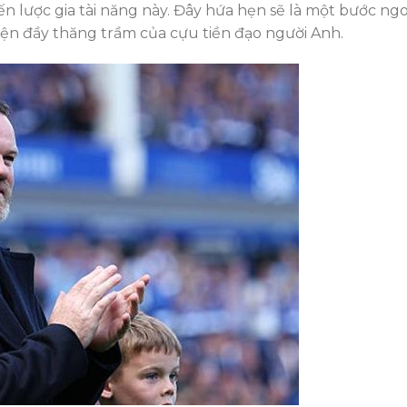
n lược gia tài năng này. Đây hứa hẹn sẽ là một bước ng
ện đầy thăng trầm của cựu tiền đạo người Anh.