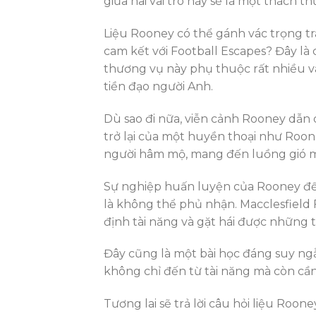
giữa hai vai trò này sẽ là một thách 
Liệu Rooney có thể gánh vác trọng tr
cam kết với Football Escapes? Đây là
thương vụ này phụ thuộc rất nhiều và
tiền đạo người Anh.
Dù sao đi nữa, viễn cảnh Rooney dẫn 
trở lại của một huyền thoại như Roon
người hâm mộ, mang đến luồng gió mớ
Sự nghiệp huấn luyện của Rooney đế
là không thể phủ nhận. Macclesfield
định tài năng và gặt hái được những
Đây cũng là một bài học đáng suy ng
không chỉ đến từ tài năng mà còn cần 
Tương lai sẽ trả lời câu hỏi liệu Roo