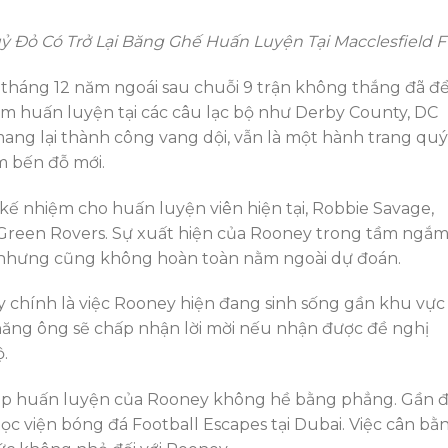
 Đỏ Có Trở Lại Băng Ghế Huấn Luyện Tại Macclesfield 
tháng 12 năm ngoái sau chuỗi 9 trận không thắng đã để 
iệm huấn luyện tại các câu lạc bộ như Derby County, DC
ang lại thành công vang dội, vẫn là một hành trang quý
m bến đỗ mới.
kế nhiệm cho huấn luyện viên hiện tại, Robbie Savage,
t Green Rovers. Sự xuất hiện của Rooney trong tầm ngắ
, nhưng cũng không hoàn toàn nằm ngoài dự đoán.
 chính là việc Rooney hiện đang sinh sống gần khu vực
 năng ông sẽ chấp nhận lời mời nếu nhận được đề nghị
.
hiệp huấn luyện của Rooney không hề bằng phẳng. Gần đ
ọc viện bóng đá Football Escapes tại Dubai. Việc cân bằ