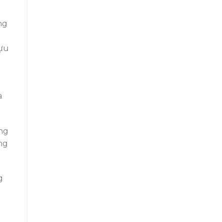
ng
cựu
à
ng
ng
g