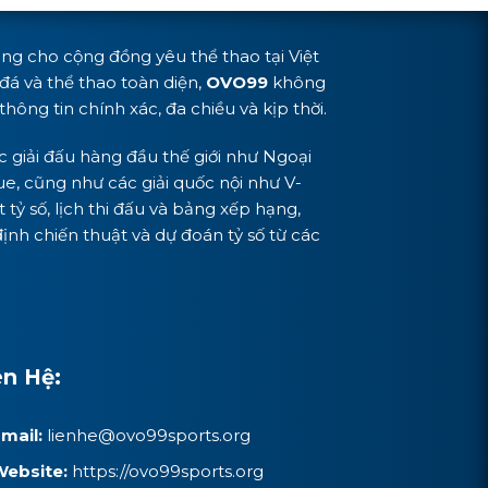
êng cho cộng đồng yêu thể thao tại Việt
đá và thể thao toàn diện,
OVO99
không
ng tin chính xác, đa chiều và kịp thời.
c giải đấu hàng đầu thế giới như Ngoại
e, cũng như các giải quốc nội như V-
ỷ số, lịch thi đấu và bảng xếp hạng,
ịnh chiến thuật và dự đoán tỷ số từ các
ên Hệ:
mail:
lienhe@ovo99sports.org
ebsite:
https://ovo99sports.org