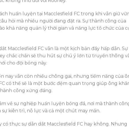
thức không nhỏ đối với Rooney.
ách huấn luyện tại Macclesfield FC trong khi vẫn giữ vữ
 câu hỏi mà nhiều người đang đặt ra. Sự thành công của
o khả năng quản lý thời gian và năng lực tổ chức của 
dắt Macclesfield FC vẫn là một kịch bản đầy hấp dẫn. Sự
ey chắc chắn sẽ thu hút sự chú ý lớn từ truyền thông v
i cho đội bóng này.
n nay vẫn còn nhiều chông gai, nhưng tiềm năng của ô
 FC có thể sẽ là một bước đệm quan trọng giúp ông khẳ
 thành công xứng đáng.
ẫm về sự nghiệp huấn luyện bóng đá, nơi mà thành côn
sự kiên trì, nỗ lực và cả một chút may mắn.
ney có thực sự dẫn dắt Macclesfield FC hay không. Nhưng