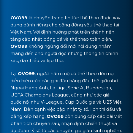
OVO99
là chuyên trang tin tức thể thao được xây
dựng dành riêng cho cộng đồng yêu thể thao tại
Việt Nam. Với định hướng phát triển thành nền
tảng cập nhật bóng đá và thể thao toàn diện,
OVO99
không ngừng đổi mới nội dung nhằm
mang đến cho người đọc những thông tin chính
xác, đa chiều và kịp thời.
Tại
OVO99
, người hâm mộ có thể theo dõi mọi
diễn biến của các giải đấu hàng đầu thế giới như
Ngoại Hạng Anh, La Liga, Serie A, Bundesliga,
UEFA Champions League, cũng như các giải
quốc nội như V-League, Cúp Quốc gia và U23 Việt
Nam. Bên cạnh việc cập nhật tỷ số, lịch thi đấu và
bảng xếp hạng,
OVO99
còn cung cấp các bài viết
phân tích chuyên sâu, nhận định chiến thuật và
dự đoán tỷ số từ các chuyên gia giàu kinh nghiệm.