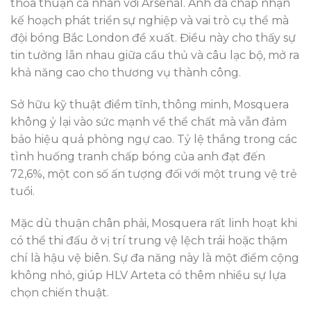
thỏa thuận cá nhân với Arsenal. Anh đã chấp nhận
kế hoạch phát triển sự nghiệp và vai trò cụ thể mà
đội bóng Bắc London đề xuất. Điều này cho thấy sự
tin tưởng lẫn nhau giữa cầu thủ và câu lạc bộ, mở ra
khả năng cao cho thương vụ thành công.
Sở hữu kỹ thuật điềm tĩnh, thông minh, Mosquera
không ỷ lại vào sức mạnh về thể chất mà vẫn đảm
bảo hiệu quả phòng ngự cao. Tỷ lệ thắng trong các
tình huống tranh chấp bóng của anh đạt đến
72,6%, một con số ấn tượng đối với một trung vệ trẻ
tuổi.
Mặc dù thuận chân phải, Mosquera rất linh hoạt khi
có thể thi đấu ở vị trí trung vệ lệch trái hoặc thậm
chí là hậu vệ biên. Sự đa năng này là một điểm cộng
không nhỏ, giúp HLV Arteta có thêm nhiều sự lựa
chọn chiến thuật.