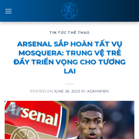
Skip
to
content
TIN TỨC THỂ THAO
ARSENAL SẮP HOÀN TẤT VỤ
MOSQUERA: TRUNG VỆ TRẺ
ĐẦY TRIỂN VỌNG CHO TƯƠNG
LAI
POSTED ON
JUNE 26, 2025
BY
ADMINPBN
26
Jun