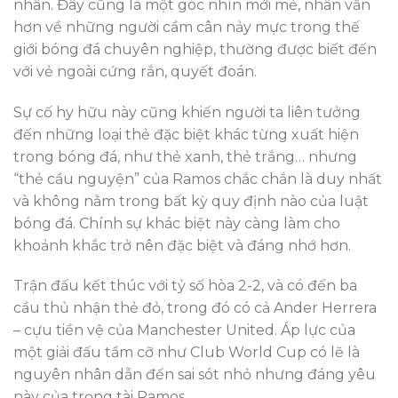
nhân. Đây cũng là một góc nhìn mới mẻ, nhân văn
hơn về những người cầm cân nảy mực trong thế
giới bóng đá chuyên nghiệp, thường được biết đến
với vẻ ngoài cứng rắn, quyết đoán.
Sự cố hy hữu này cũng khiến người ta liên tưởng
đến những loại thẻ đặc biệt khác từng xuất hiện
trong bóng đá, như thẻ xanh, thẻ trắng… nhưng
“thẻ cầu nguyện” của Ramos chắc chắn là duy nhất
và không nằm trong bất kỳ quy định nào của luật
bóng đá. Chính sự khác biệt này càng làm cho
khoảnh khắc trở nên đặc biệt và đáng nhớ hơn.
Trận đấu kết thúc với tỷ số hòa 2-2, và có đến ba
cầu thủ nhận thẻ đỏ, trong đó có cả Ander Herrera
– cựu tiền vệ của Manchester United. Áp lực của
một giải đấu tầm cỡ như Club World Cup có lẽ là
nguyên nhân dẫn đến sai sót nhỏ nhưng đáng yêu
này của trọng tài Ramos.