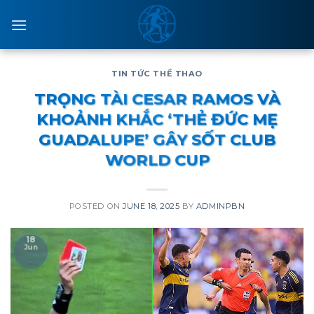
Skip
to
content
TIN TỨC THỂ THAO
TRỌNG TÀI CESAR RAMOS VÀ
KHOẢNH KHẮC ‘THẺ ĐỨC MẸ
GUADALUPE’ GÂY SỐT CLUB
WORLD CUP
POSTED ON
JUNE 18, 2025
BY
ADMINPBN
18
Jun