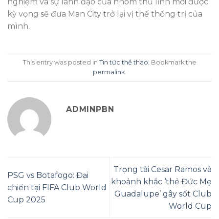
nghiệm và sự lãnh đạo của nhóm thủ lĩnh mới được
kỳ vọng sẽ đưa Man City trở lại vị thế thống trị của
mình.
This entry was posted in
Tin tức thể thao
. Bookmark the
permalink
.
ADMINPBN
Trọng tài Cesar Ramos và
PSG vs Botafogo: Đại
khoảnh khắc ‘thẻ Đức Mẹ
chiến tại FIFA Club World
Guadalupe’ gây sốt Club
Cup 2025
World Cup