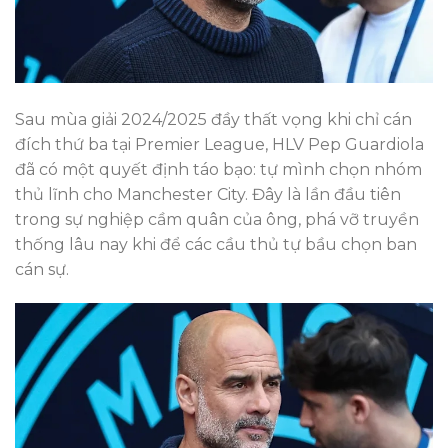
Sau mùa giải 2024/2025 đầy thất vọng khi chỉ cán
đích thứ ba tại Premier League, HLV Pep Guardiola
đã có một quyết định táo bạo: tự mình chọn nhóm
thủ lĩnh cho Manchester City. Đây là lần đầu tiên
trong sự nghiệp cầm quân của ông, phá vỡ truyền
thống lâu nay khi để các cầu thủ tự bầu chọn ban
cán sự.