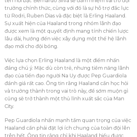
tên nổi bật: Bernardo Silva sẽ đảm nhiệm vai trò đội
trưởng chính thức, cùng với đó là sự hỗ trợ đắc lực
từ Rodri, Ruben Dias và đặc biệt là Erling Haaland.
Sự xuất hiện của Haaland trong nhóm lãnh đạo
được xem là một quyết định mang tính chiến lược
lâu dài, hướng đến việc xây dựng một thế hệ lãnh
đạo mới cho đội bóng.
Việc lựa chọn Erling Haaland là một điểm nhấn
đáng chú ý. Mặc dù còn trẻ, nhưng tiềm năng lãnh
đạo của tiền đạo người Na Uy được Pep Guardiola
đánh giá rất cao. Ông tin rằng Haaland cần học hỏi
và trưởng thành trong vai trò này, để sớm muộn gì
cũng sẽ trở thành một thủ lĩnh xuất sắc của Man
City.
Pep Guardiola nhấn mạnh tầm quan trọng của việc
Haaland cần phải đặt lợi ích chung của toàn đội lên
trên hết. Ông tin rằng chỉ khi Haaland hiểu được