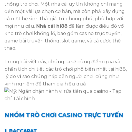
thống trò chơi. Một nhà cái uy tín không chỉ mang
đến một vài lựa chọn cơ bản, mà còn phải xây dựng
cả một hệ sinh thái giải trí phong phú, phù hợp với
mọi nhu cầu.
Nhà cái hi88
đã làm được điều đó với
kho trò chơi khổng lồ, bao gồm casino trực tuyến,
game bài truyền thống, slot game, và cá cược thể
thao.
Trong bài viết này, chúng ta sẽ cùng điểm qua và
phân tích chi tiết các trò chơi phổ biến nhất tại hi88,
lý do vì sao chúng hấp dẫn người chơi, cũng như
kinh nghiệm để tham gia hiệu quả.
NHÓM TRÒ CHƠI CASINO TRỰC TUYẾN
1. BACCARAT