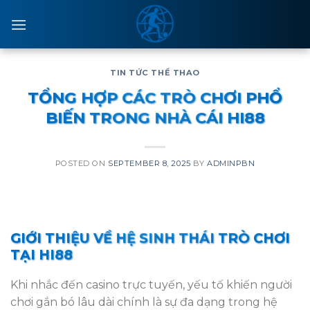
Skip
to
content
TIN TỨC THỂ THAO
TỔNG HỢP CÁC TRÒ CHƠI PHỔ
BIẾN TRONG NHÀ CÁI HI88
POSTED ON
SEPTEMBER 8, 2025
BY
ADMINPBN
GIỚI THIỆU VỀ HỆ SINH THÁI TRÒ CHƠI
TẠI HI88
Khi nhắc đến casino trực tuyến, yếu tố khiến người
chơi gắn bó lâu dài chính là sự đa dạng trong hệ