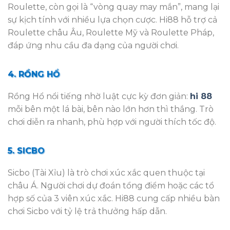
Roulette, còn gọi là “vòng quay may mắn”, mang lại
sự kịch tính với nhiều lựa chọn cược. Hi88 hỗ trợ cả
Roulette châu Âu, Roulette Mỹ và Roulette Pháp,
đáp ứng nhu cầu đa dạng của người chơi.
4. RỒNG HỔ
Rồng Hổ nổi tiếng nhờ luật cực kỳ đơn giản:
hi 88
mỗi bên một lá bài, bên nào lớn hơn thì thắng. Trò
chơi diễn ra nhanh, phù hợp với người thích tốc độ.
5. SICBO
Sicbo (Tài Xỉu) là trò chơi xúc xắc quen thuộc tại
châu Á. Người chơi dự đoán tổng điểm hoặc các tổ
hợp số của 3 viên xúc xắc. Hi88 cung cấp nhiều bàn
chơi Sicbo với tỷ lệ trả thưởng hấp dẫn.