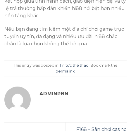
kết hợp giữa tính minh bạch, giao diện hiện đại và tỷ
lệ trả thưởng hấp dẫn khiến hi88 nổi bật hơn nhiều
nền tảng khác.
Nếu bạn đang tìm kiếm một địa chỉ chơi game trực
tuyến uy tín, đa dạng và nhiều ưu đãi, hi88 chắc
chắn là lựa chọn không thể bỏ qua.
This entry was posted in
Tin tức thể thao
. Bookmark the
permalink
.
ADMINPBN
F168 – Sân chơi casino