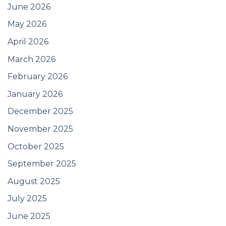
June 2026
May 2026
April 2026
March 2026
February 2026
January 2026
December 2025
November 2025
October 2025
September 2025
August 2025
July 2025
June 2025