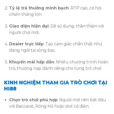
Tỷ lệ trả thưởng minh bạch
: RTP cao, cơ hội
chiến thắng lớn.
Giao diện hiện đại
: Dễ sử dụng, thân thiện với
người chơi mới.
Dealer trực tiếp
: Tạo cảm giác chân thật như
đang ngồi tại sòng bạc.
Khuyến mãi hấp dẫn
: Nhiều chương trình hoàn
trả, thưởng nạp dành riêng cho từng trò chơi.
KINH NGHIỆM THAM GIA TRÒ CHƠI TẠI
HI88
Chọn trò chơi phù hợp
: Người mới nên bắt đầu
với Baccarat, Rồng Hổ hoặc slot cổ điển.