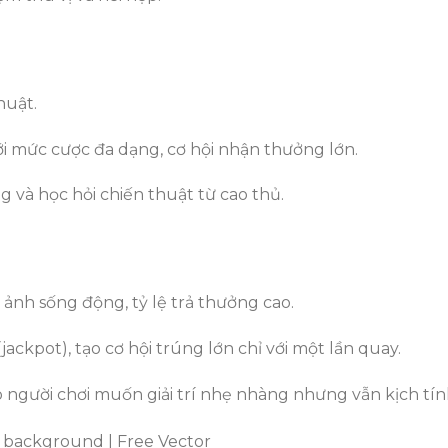
huật.
ới mức cược đa dạng, cơ hội nhận thưởng lớn.
g và học hỏi chiến thuật từ cao thủ.
ảnh sống động, tỷ lệ trả thưởng cao.
jackpot), tạo cơ hội trúng lớn chỉ với một lần quay.
o người chơi muốn giải trí nhẹ nhàng nhưng vẫn kịch tín