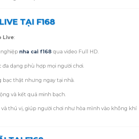
IVE TẠI F168
 Live
:
n nghiệp
nha cai f168
qua video Full HD.
 đa dạng phù hợp mọi người chơi.
g bạc thật nhưng ngay tại nhà.
ộng và kết quả minh bạch.
 và thú vị, giúp người chơi như hòa mình vào không khí