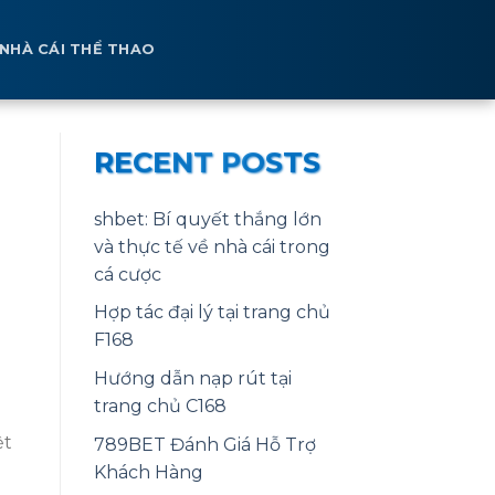
NHÀ CÁI THỂ THAO
RECENT POSTS
shbet: Bí quyết thắng lớn
và thực tế về nhà cái trong
cá cược
Hợp tác đại lý tại trang chủ
F168
Hướng dẫn nạp rút tại
trang chủ C168
ệt
789BET Đánh Giá Hỗ Trợ
Khách Hàng