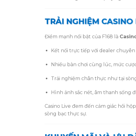
TRẢI NGHIỆM CASINO L
Điểm mạnh nổi bật của F168 là
Casino
Kết nối trực tiếp với dealer chuyê
Nhiều bàn chơi cùng lúc, mức cược
Trải nghiệm chân thực như tại sòn
Hình ảnh sắc nét, âm thanh sống đ
Casino Live đem đến cảm giác hồi hộp
sòng bạc thực sự.