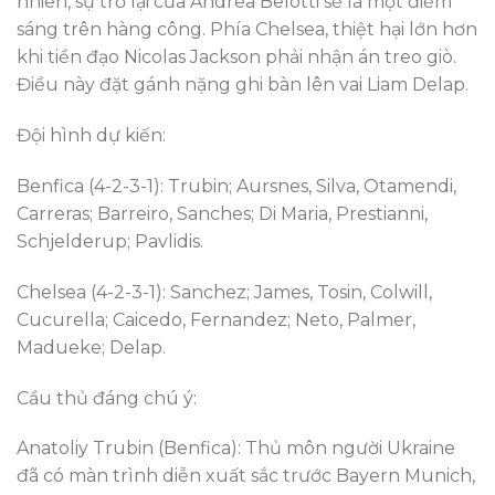
nhiên, sự trở lại của Andrea Belotti sẽ là một điểm
sáng trên hàng công. Phía Chelsea, thiệt hại lớn hơn
khi tiền đạo Nicolas Jackson phải nhận án treo giò.
Điều này đặt gánh nặng ghi bàn lên vai Liam Delap.
Đội hình dự kiến:
Benfica (4-2-3-1): Trubin; Aursnes, Silva, Otamendi,
Carreras; Barreiro, Sanches; Di Maria, Prestianni,
Schjelderup; Pavlidis.
Chelsea (4-2-3-1): Sanchez; James, Tosin, Colwill,
Cucurella; Caicedo, Fernandez; Neto, Palmer,
Madueke; Delap.
Cầu thủ đáng chú ý:
Anatoliy Trubin (Benfica): Thủ môn người Ukraine
đã có màn trình diễn xuất sắc trước Bayern Munich,