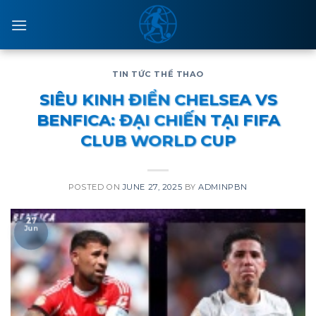
Skip
to
content
TIN TỨC THỂ THAO
SIÊU KINH ĐIỂN CHELSEA VS
BENFICA: ĐẠI CHIẾN TẠI FIFA
CLUB WORLD CUP
POSTED ON
JUNE 27, 2025
BY
ADMINPBN
27
Jun