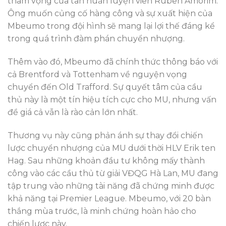
tham vọng của tân huấn luyện viên Ruben Amorim.
Ông muốn củng cố hàng công và sự xuất hiện của
Mbeumo trong đội hình sẽ mang lại lợi thế đáng kể
trong quá trình đàm phán chuyển nhượng.
Thêm vào đó, Mbeumo đã chính thức thông báo với
cả Brentford và Tottenham về nguyện vọng
chuyển đến Old Trafford. Sự quyết tâm của cầu
thủ này là một tín hiệu tích cực cho MU, nhưng vấn
đề giá cả vẫn là rào cản lớn nhất.
Thương vụ này cũng phản ánh sự thay đổi chiến
lược chuyển nhượng của MU dưới thời HLV Erik ten
Hag. Sau những khoản đầu tư không mấy thành
công vào các cầu thủ từ giải VĐQG Hà Lan, MU đang
tập trung vào những tài năng đã chứng minh được
khả năng tại Premier League. Mbeumo, với 20 bàn
thắng mùa trước, là minh chứng hoàn hảo cho
chiến lược này.