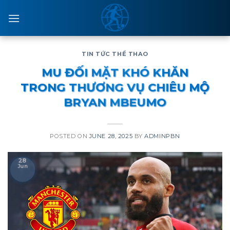
Skip
to
content
TIN TỨC THỂ THAO
MU ĐỐI MẶT KHÓ KHĂN
TRONG THƯƠNG VỤ CHIÊU MỘ
BRYAN MBEUMO
POSTED ON
JUNE 28, 2025
BY
ADMINPBN
28
Jun