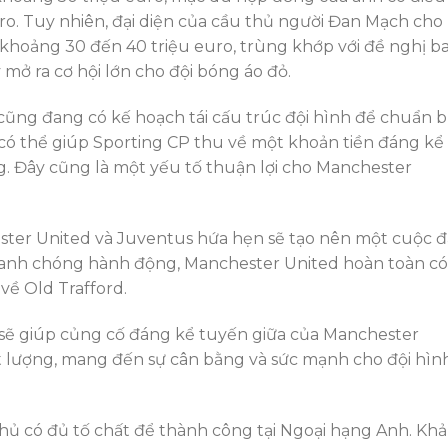
ro. Tuy nhiên, đại diện của cầu thủ người Đan Mạch cho
hoảng 30 đến 40 triệu euro, trùng khớp với đề nghị b
mở ra cơ hội lớn cho đội bóng áo đỏ.
ng đang có kế hoạch tái cấu trúc đội hình để chuẩn b
 có thể giúp Sporting CP thu về một khoản tiền đáng kể
g. Đây cũng là một yếu tố thuận lợi cho Manchester
ester United và Juventus hứa hẹn sẽ tạo nên một cuộc 
anh chóng hành động, Manchester United hoàn toàn có
ề Old Trafford.
sẽ giúp củng cố đáng kể tuyến giữa của Manchester
ất lượng, mang đến sự cân bằng và sức mạnh cho đội hìn
hủ có đủ tố chất để thành công tại Ngoại hạng Anh. Khả