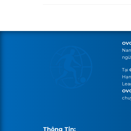
OV
Nam
ngừ
Tại
Hạn
Leag
OV
chu
Thông Tin: