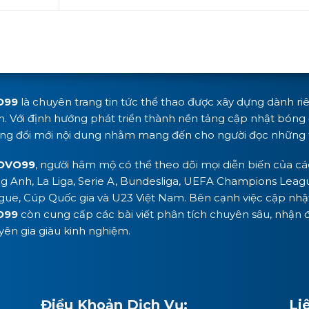
O99
là chuyên trang tin tức thể thao được xây dựng dành ri
. Với định hướng phát triển thành nền tảng cập nhật bóng 
ng đổi mới nội dung nhằm mang đến cho người đọc những thô
OVO99
, người hâm mộ có thể theo dõi mọi diễn biến của cá
g Anh, La Liga, Serie A, Bundesliga, UEFA Champions Leagu
ue, Cúp Quốc gia và U23 Việt Nam. Bên cạnh việc cập nhật t
O99
còn cung cấp các bài viết phân tích chuyên sâu, nhận đ
yên gia giàu kinh nghiệm.
Điều Khoản Dịch Vụ:
Li