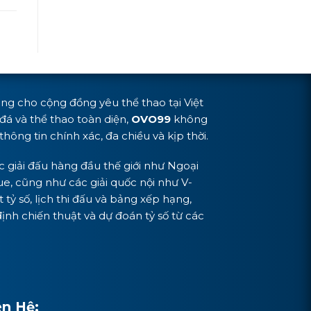
êng cho cộng đồng yêu thể thao tại Việt
đá và thể thao toàn diện,
OVO99
không
ng tin chính xác, đa chiều và kịp thời.
c giải đấu hàng đầu thế giới như Ngoại
e, cũng như các giải quốc nội như V-
ỷ số, lịch thi đấu và bảng xếp hạng,
ịnh chiến thuật và dự đoán tỷ số từ các
ên Hệ: