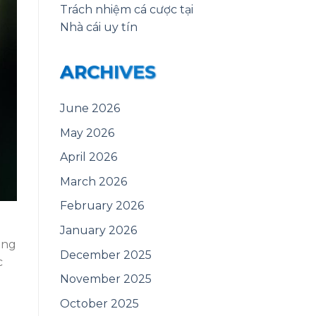
Trách nhiệm cá cược tại
Nhà cái uy tín
ARCHIVES
June 2026
May 2026
April 2026
March 2026
February 2026
January 2026
ing
December 2025
c
November 2025
October 2025