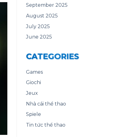
September 2025
August 2025
July 2025
June 2025
CATEGORIES
Games
Giochi
Jeux
Nhà cái thể thao
Spiele
Tin tức thể thao