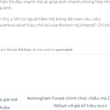
nh thần thi đấu mạnh mẽ sẽ giúp anh nhanh chóng hòa nh
ại Anh.
 chú ý lớn từ người hâm mộ bóng đá toàn cầu. Liệu
uventus và sở hữu chữ ký của Morten Hjulmand? Chỉ th
ed in
Tin tức thể thao
. Bookmark the
permalink
.
Nottingham Forest chính thức chiêu mộ 
 giải mới
Ndoye với giá 40 triệu euro
l Kobe