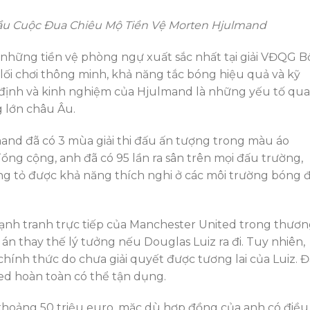
ầu Cuộc Đua Chiêu Mộ Tiền Vệ Morten Hjulmand
 những tiền vệ phòng ngự xuất sắc nhất tại giải VĐQG B
ối chơi thông minh, khả năng tắc bóng hiệu quả và kỹ
 định và kinh nghiệm của Hjulmand là những yếu tố qu
g lớn châu Âu.
and đã có 3 mùa giải thi đấu ấn tượng trong màu áo
. Tổng cộng, anh đã có 95 lần ra sân trên mọi đấu trường,
ng tỏ được khả năng thích nghi ở các môi trường bóng 
ạnh tranh trực tiếp của Manchester United trong thươ
án thay thế lý tưởng nếu Douglas Luiz ra đi. Tuy nhiên,
chính thức do chưa giải quyết được tương lai của Luiz. 
d hoàn toàn có thể tận dụng.
khoảng 50 triệu euro, mặc dù hợp đồng của anh có điều