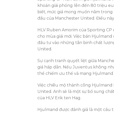
khoản giải phóng lên đến 80 triệu eu
biết, mức giá mong muốn nằm trong k
đầu của Manchester United. Điều này 
HLV Ruben Amorim của Sporting CP cũ
cho mùa giải mới. Việc bán Hjulmand
đầu tư vào những tân binh chất lượn
United.
Sự cạnh tranh quyết liệt giữa Manch
giá hấp dẫn. Nếu Juventus không nh
thể chiếm ưu thế và mang Hjulmand v
Việc chiêu mộ thành công Hjulmand 
United. Anh sẽ là một sự bổ sung ch
của HLV Erik ten Hag.
Hjulmand được đánh giá là một cầu t