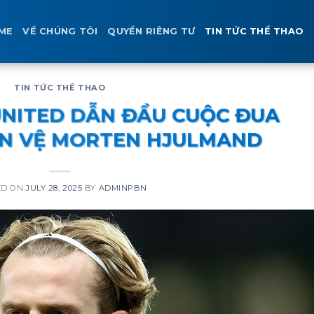
ME
VỀ CHÚNG TÔI
QUYỀN RIÊNG TƯ
TIN TỨC THỂ THAO
TIN TỨC THỂ THAO
NITED DẪN ĐẦU CUỘC ĐUA
ỀN VỆ MORTEN HJULMAND
ED ON
JULY 28, 2025
BY
ADMINPBN