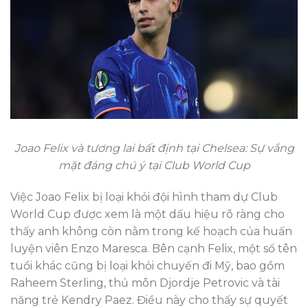
Joao Felix và tương lai bất định tại Chelsea: Sự vắng
mặt đáng chú ý tại Club World Cup
Việc Joao Felix bị loại khỏi đội hình tham dự Club
World Cup được xem là một dấu hiệu rõ ràng cho
thấy anh không còn nằm trong kế hoạch của huấn
luyện viên Enzo Maresca. Bên cạnh Felix, một số tên
tuổi khác cũng bị loại khỏi chuyến đi Mỹ, bao gồm
Raheem Sterling, thủ môn Djordje Petrovic và tài
năng trẻ Kendry Paez. Điều này cho thấy sự quyết