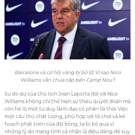
Barcelona và cơ hội vàng bị bỏ lỡ: Vì sao Nico
Williams vẫn chưa cập bến Camp Nou?
Sự do dự của chủ tịch Joan Laporta đối với Nico
Williams không chỉ thể hiện sự thiếu quyết đoán mà
còn hé lộ một tư duy lãnh đạo có phần lỗi thời. Việc
một cầu thủ chất lượng, phù hợp với lối chơi và kế
hoạch phát triển của đội bóng, lại bị bỏ qua vì
những lý do mang tính cá nhân là điều đáng để suy