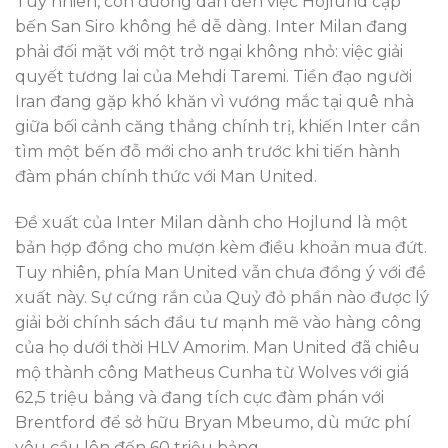
Tuy nhiên, con đường dẫn đến việc Hojlund cập
bến San Siro không hề dễ dàng. Inter Milan đang
phải đối mặt với một trở ngại không nhỏ: việc giải
quyết tương lai của Mehdi Taremi. Tiền đạo người
Iran đang gặp khó khăn vì vướng mắc tại quê nhà
giữa bối cảnh căng thẳng chính trị, khiến Inter cần
tìm một bến đỗ mới cho anh trước khi tiến hành
đàm phán chính thức với Man United.
Đề xuất của Inter Milan dành cho Hojlund là một
bản hợp đồng cho mượn kèm điều khoản mua đứt.
Tuy nhiên, phía Man United vẫn chưa đồng ý với đề
xuất này. Sự cứng rắn của Quỷ đỏ phần nào được lý
giải bởi chính sách đầu tư mạnh mẽ vào hàng công
của họ dưới thời HLV Amorim. Man United đã chiêu
mộ thành công Matheus Cunha từ Wolves với giá
62,5 triệu bảng và đang tích cực đàm phán với
Brentford để sở hữu Bryan Mbeumo, dù mức phí
yêu cầu lên đến 60 triệu bảng.