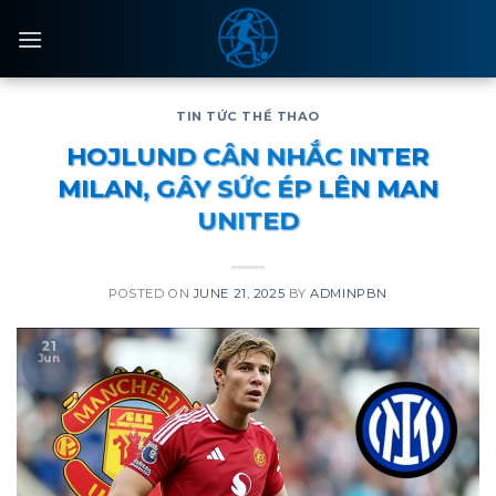
Skip
to
content
TIN TỨC THỂ THAO
HOJLUND CÂN NHẮC INTER
MILAN, GÂY SỨC ÉP LÊN MAN
UNITED
POSTED ON
JUNE 21, 2025
BY
ADMINPBN
21
Jun