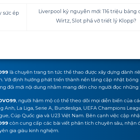
Liverpool kỷ nguyên mới: 116 triệu bảng 
y sức ép
Wirtz, Slot phá vỡ triết lý Klopp?
O99
là chuyên trang tin tức thể thao được xây dựng dành ri
. Với định hướng phát triển thành nền tảng cập nhật bóng 
ng đổi mới nội dung nhằm mang đến cho người đọc những thô
OVO99
, người hâm mộ có thể theo dõi mọi diễn biến của cá
g Anh, La Liga, Serie A, Bundesliga, UEFA Champions Leagu
ue, Cúp Quốc gia và U23 Việt Nam. Bên cạnh việc cập nhật t
O99
còn cung cấp các bài viết phân tích chuyên sâu, nhận đ
yên gia giàu kinh nghiệm.