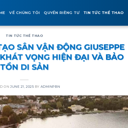
ME
VỀ CHÚNG TÔI
QUYỀN RIÊNG TƯ
TIN TỨC THỂ THAO
TIN TỨC THỂ THAO
TẠO SÂN VẬN ĐỘNG GIUSEPPE
A KHÁT VỌNG HIỆN ĐẠI VÀ BẢO
TỒN DI SẢN
ED ON
JUNE 21, 2025
BY
ADMINPBN