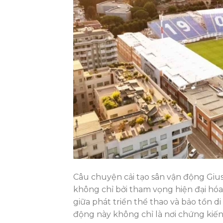
Câu chuyện cải tạo sân vận động Giu
không chỉ bởi tham vọng hiện đại hó
giữa phát triển thể thao và bảo tồn d
động này không chỉ là nơi chứng kiế