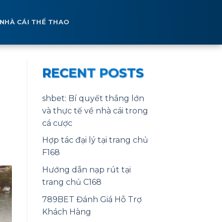
NHÀ CÁI THỂ THAO
RECENT POSTS
shbet: Bí quyết thắng lớn
và thực tế về nhà cái trong
cá cược
Hợp tác đại lý tại trang chủ
F168
Hướng dẫn nạp rút tại
trang chủ C168
789BET Đánh Giá Hỗ Trợ
Khách Hàng