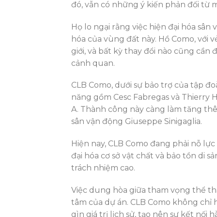
đó, vẫn có những ý kiến phản đối từ 
Họ lo ngại rằng việc hiện đại hóa sân
hóa của vùng đất này. Hồ Como, với v
giới, và bất kỳ thay đổi nào cũng cần
cảnh quan.
CLB Como, dưới sự bảo trợ của tập đ
năng gồm Cesc Fabregas và Thierry He
A. Thành công này càng làm tăng th
sân vận động Giuseppe Sinigaglia.
Hiện nay, CLB Como đang phải nỗ lực t
đại hóa cơ sở vật chất và bảo tồn di s
trách nhiệm cao.
Việc dung hòa giữa tham vọng thể tha
tâm của dự án. CLB Como không chỉ
gìn giá trị lịch sử, tạo nên sự kết nố