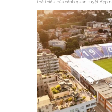
thể thiếu của cảnh quan tuyệt đẹp nơ