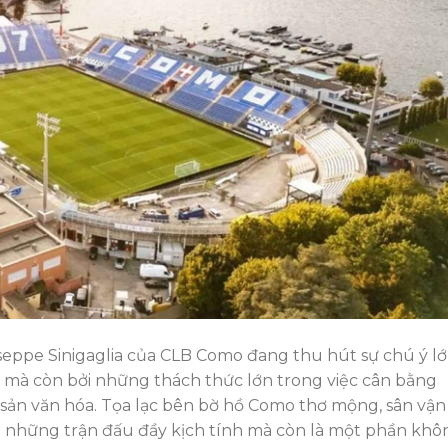
seppe Sinigaglia của CLB Como đang thu hút sự chú ý lớ
a mà còn bởi những thách thức lớn trong việc cân bằng
i sản văn hóa. Tọa lạc bên bờ hồ Como thơ mộng, sân vận
n những trận đấu đầy kịch tính mà còn là một phần khô