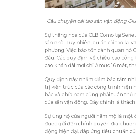
Câu chuyện cải tạo sân vận động Gius
Sự thăng hoa của CLB Como tại Serie
sân nhà. Tuy nhiên, dự án cải tạo lại
phương. Việc bảo tồn cảnh quan hồ Co
đầu. Các quy định về chiều cao công 
cao khán đài mới chỉ ở mức 16 mét, th
Quy định này nhằm đảm bảo tầm nhìn 
trị kiến trúc của các công trình hiện
bắc và phía nam cũng phải tuân thủ n
của sân vận động. Đây chính là thách 
Sự ủng hộ của người hâm mộ là một đ
được gửi đến chính quyền địa phươn
động hiện đại, đáp ứng tiêu chuẩn của