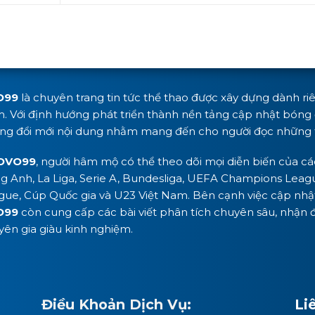
O99
là chuyên trang tin tức thể thao được xây dựng dành ri
. Với định hướng phát triển thành nền tảng cập nhật bóng 
ng đổi mới nội dung nhằm mang đến cho người đọc những thô
OVO99
, người hâm mộ có thể theo dõi mọi diễn biến của cá
g Anh, La Liga, Serie A, Bundesliga, UEFA Champions Leagu
ue, Cúp Quốc gia và U23 Việt Nam. Bên cạnh việc cập nhật t
O99
còn cung cấp các bài viết phân tích chuyên sâu, nhận đ
yên gia giàu kinh nghiệm.
Điều Khoản Dịch Vụ:
Li