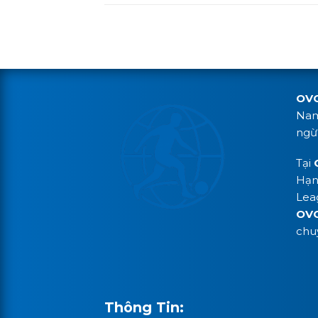
OV
Nam
ngừ
Tại
Hạn
Leag
OV
chu
Thông Tin: