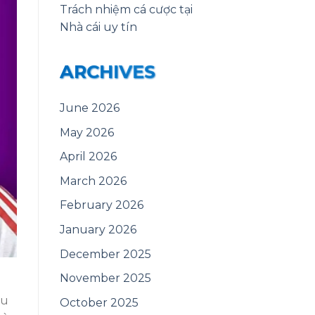
Trách nhiệm cá cược tại
Nhà cái uy tín
ARCHIVES
June 2026
May 2026
April 2026
March 2026
February 2026
January 2026
December 2025
November 2025
êu
October 2025