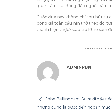
quan tâm của đông đảo người hâm m
Cuộc đua này không chỉ thu hút sự 
bóng đá toàn cầu nín thở theo dõi từ
thành hiện thực? Câu trả lời sẽ sớm đư
This entry was post
ADMINPBN
Jobe Bellingham: Sự ra đi đầy tiế
nhưng cũng là bước tiến ngoạn mục