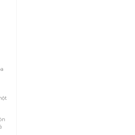
ỏa
một
òn
ẻ