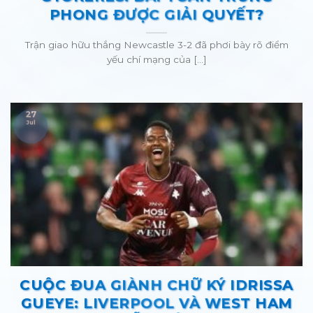
PHONG ĐƯỢC GIẢI QUYẾT?
Trận giao hữu thắng Newcastle 3-2 đã phơi bày rõ điểm
yếu chí mạng của [...]
27
Jul
CUỘC ĐUA GIÀNH CHỮ KÝ IDRISSA
GUEYE: LIVERPOOL VÀ WEST HAM