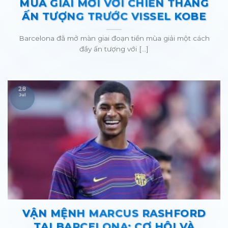
MÙA GIẢI MỚI VỚI CHIẾN THẮNG
ẤN TƯỢNG TRƯỚC VISSEL KOBE
Barcelona đã mở màn giai đoạn tiền mùa giải một cách
đầy ấn tượng với [...]
28
Jul
VẬN MỆNH MARCUS RASHFORD
TẠI BARCELONA: CƠ HỘI VÀ