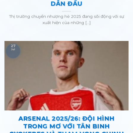
DẪN ĐẦU
Thị trường chuyển nhượng hè 2025 đang sôi động với sự
xuất hiện của những [...]
27
Jul
ARSENAL 2025/26: ĐỘI HÌNH
TRONG MƠ VỚI TÂN BINH