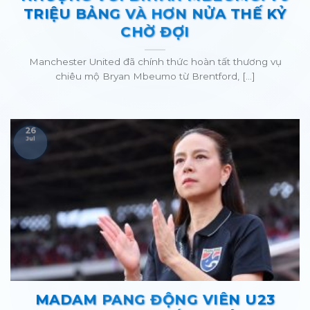
TRIỆU BẢNG VÀ HƠN NỬA THẾ KỶ
CHỜ ĐỢI
Manchester United đã chính thức hoàn tất thương vụ
chiêu mộ Bryan Mbeumo từ Brentford, [...]
26
Jul
MADAM PANG ĐỘNG VIÊN U23