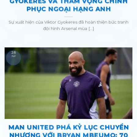
GYOKERES VÀ THAM VỌNG CHINH
PHỤC NGOẠI HẠNG ANH
Sự xuất hiện của Viktor Gyokeres đã hoàn thiện bức tranh
đội hình Arsenal mùa [...]
26
Jul
MAN UNITED PHÁ KỶ LỤC CHUYỂN
NHƯỢNG VỚI BRYAN MBEUMO: 70