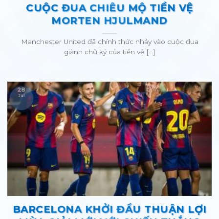
CUỘC ĐUA CHIÊU MỘ TIỀN VỆ
MORTEN HJULMAND
Manchester United đã chính thức nhảy vào cuộc đua
giành chữ ký của tiền vệ [...]
28
Jul
BARCELONA KHỞI ĐẦU THUẬN LỢI