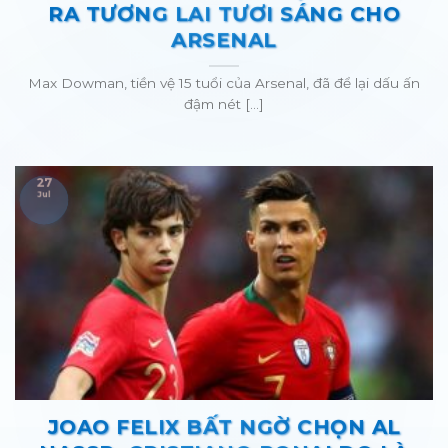
RA TƯƠNG LAI TƯƠI SÁNG CHO
ARSENAL
Max Dowman, tiền vệ 15 tuổi của Arsenal, đã để lại dấu ấn
đậm nét [...]
27
Jul
JOAO FELIX BẤT NGỜ CHỌN AL