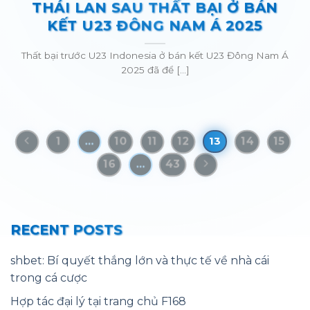
THÁI LAN SAU THẤT BẠI Ở BÁN
KẾT U23 ĐÔNG NAM Á 2025
Thất bại trước U23 Indonesia ở bán kết U23 Đông Nam Á
2025 đã để [...]
1
…
10
11
12
14
15
13
16
…
43
RECENT POSTS
shbet: Bí quyết thắng lớn và thực tế về nhà cái
trong cá cược
Hợp tác đại lý tại trang chủ F168