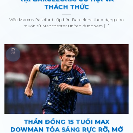
THÁCH THỨC
Việc Marcus Rashford cập bến Barcelona theo dạng cho
mượn từ Manchester United được xem [...]
27
Jul
THẦN ĐỒNG 15 TUỔI MAX
DOWMAN TỎA SÁNG RỰC RỠ, MỞ