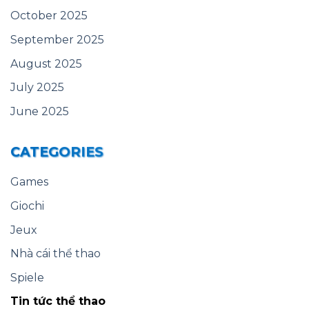
October 2025
September 2025
August 2025
July 2025
June 2025
CATEGORIES
Games
Giochi
Jeux
Nhà cái thể thao
Spiele
Tin tức thể thao