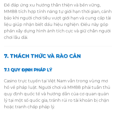
Để đáp ứng xu hướng thân thiện và bền vững,
MM88 tích hợp tính năng tự giới hạn thời gian, cảnh
báo khi người chơi tiêu vượt giới hạn và cung cấp tài
liệu giúp nhận biết dấu hiệu nghiện. Điều này góp
phần xây dựng hình ảnh tích cực và giữ chân người
chơi lâu dài.
7. THÁCH THỨC VÀ RÀO CẢN
7.1 QUY ĐỊNH PHÁP LÝ
Casino trực tuyến tại Việt Nam vẫn trong vùng mơ
hồ về pháp luật. Người chơi và MM88 phải tuân thủ
quy định quốc tế và hướng dẫn của cơ quan quản
lý tại một số quốc gia, tránh rủi ro tài khoản bị chặn
hoặc tranh chấp pháp lý.