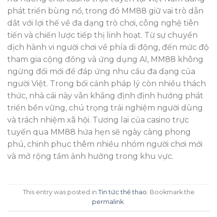
phát triển bùng nổ, trong đó MM88 giữ vai trò dẫn
dắt với lợi thế về đa dạng trò chơi, công nghệ tiên
tiến và chiến lược tiếp thị linh hoạt. Từ sự chuyển
dịch hành vi người chơi về phía di động, đến mức độ
tham gia cộng đồng và ứng dụng AI, MM88 không
ngừng đổi mới để đáp ứng nhu cầu đa dạng của
người Việt. Trong bối cảnh pháp lý còn nhiều thách
thức, nhà cái này vẫn khẳng định định hướng phát
triển bền vững, chú trọng trải nghiệm người dùng
và trách nhiệm xã hội. Tương lai của casino trực
tuyến qua MM88 hứa hẹn sẽ ngày càng phong
phú, chinh phục thêm nhiều nhóm người chơi mới
và mở rộng tầm ảnh hưởng trong khu vực.
This entry was posted in
Tin tức thể thao
. Bookmark the
permalink
.