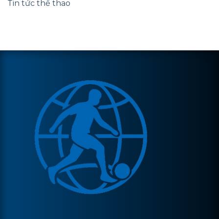
Tin tức thể thao