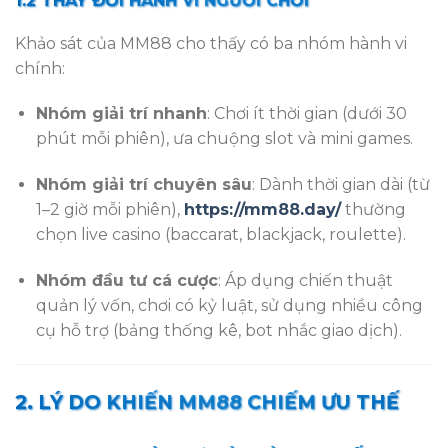
1.2 THAY ĐỔI HÀNH VI NGƯỜI CHƠI
Khảo sát của MM88 cho thấy có ba nhóm hành vi
chính:
Nhóm giải trí nhanh
: Chơi ít thời gian (dưới 30
phút mỗi phiên), ưa chuộng slot và mini games.
Nhóm giải trí chuyên sâu
: Dành thời gian dài (từ
1–2 giờ mỗi phiên),
https://mm88.day/
thường
chọn live casino (baccarat, blackjack, roulette).
Nhóm đầu tư cá cược
: Áp dụng chiến thuật
quản lý vốn, chơi có kỷ luật, sử dụng nhiều công
cụ hỗ trợ (bảng thống kê, bot nhắc giao dịch).
2. LÝ DO KHIẾN MM88 CHIẾM ƯU THẾ