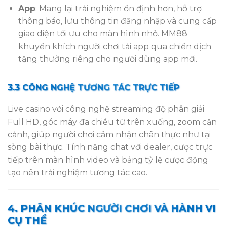
App
: Mang lại trải nghiệm ổn định hơn, hỗ trợ
thông báo, lưu thông tin đăng nhập và cung cấp
giao diện tối ưu cho màn hình nhỏ. MM88
khuyến khích người chơi tải app qua chiến dịch
tặng thưởng riêng cho người dùng app mới.
3.3 CÔNG NGHỆ TƯƠNG TÁC TRỰC TIẾP
Live casino với công nghệ streaming độ phân giải
Full HD, góc máy đa chiều từ trên xuống, zoom cận
cảnh, giúp người chơi cảm nhận chân thực như tại
sòng bài thực. Tính năng chat với dealer, cược trực
tiếp trên màn hình video và bảng tỷ lệ cược động
tạo nên trải nghiệm tương tác cao.
4. PHÂN KHÚC NGƯỜI CHƠI VÀ HÀNH VI
CỤ THỂ