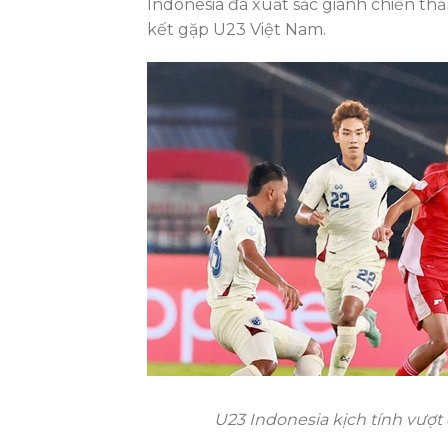
Indonesia đã xuất sắc giành chiến th
kết gặp U23 Việt Nam.
U23 Indonesia kịch tính vượt