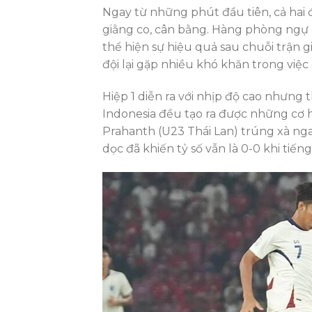
Ngay từ những phút đầu tiên, cả hai 
giằng co, cân bằng. Hàng phòng ngự 
thể hiện sự hiệu quả sau chuỗi trận g
đội lại gặp nhiều khó khăn trong việ
Hiệp 1 diễn ra với nhịp độ cao nhưng 
Indonesia đều tạo ra được những cơ h
Prahanth (U23 Thái Lan) trúng xà ng
dọc đã khiến tỷ số vẫn là 0-0 khi tiến