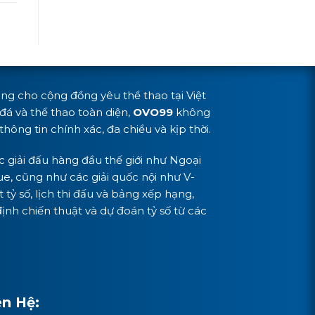
êng cho cộng đồng yêu thể thao tại Việt
đá và thể thao toàn diện,
OVO99
không
ng tin chính xác, đa chiều và kịp thời.
c giải đấu hàng đầu thế giới như Ngoại
e, cũng như các giải quốc nội như V-
ỷ số, lịch thi đấu và bảng xếp hạng,
ịnh chiến thuật và dự đoán tỷ số từ các
ên Hệ: