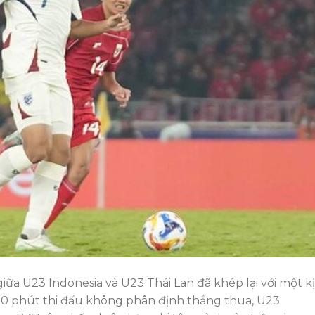
a U23 Indonesia và U23 Thái Lan đã khép lại với một k
20 phút thi đấu không phân định thắng thua, U23