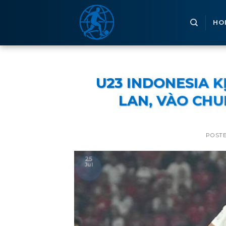
Skip
to
HO
content
U23 INDONESIA K
LAN, VÀO CHU
POST
25
Jul