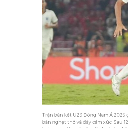
Trận bán kết U23 Đông Nam Á 2025 giữ
bản nghẹt thở và đầy cảm xúc. Sau 1