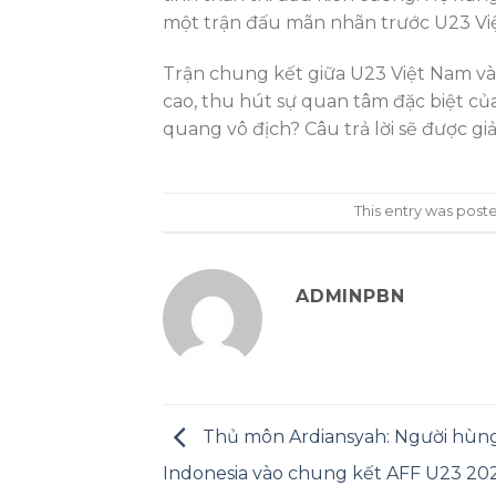
một trận đấu mãn nhãn trước U23 Vi
Trận chung kết giữa U23 Việt Nam và
cao, thu hút sự quan tâm đặc biệt củ
quang vô địch? Câu trả lời sẽ được gi
This entry was post
ADMINPBN
Thủ môn Ardiansyah: Người hùn
Indonesia vào chung kết AFF U23 20