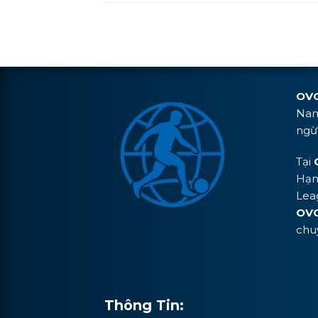
OV
Nam
ngừ
Tại
Hạn
Leag
OV
chu
Thông Tin: