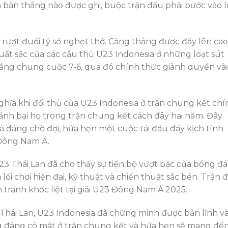
bàn thắng nào được ghi, buộc trận đấu phải bước vào l
c rượt đuổi tỷ số nghẹt thở. Căng thẳng được đẩy lên cao
xuất sắc của các cầu thủ U23 Indonesia ở những loạt sút
hắng chung cuộc 7-6, qua đó chính thức giành quyền và
hĩa khi đối thủ của U23 Indonesia ở trận chung kết chí
ánh bại họ trong trận chung kết cách đây hai năm. Đây
à đáng chờ đợi, hứa hẹn một cuộc tái đấu đầy kịch tính
 Đông Nam Á.
23 Thái Lan đã cho thấy sự tiến bộ vượt bậc của bóng đá
lối chơi hiện đại, kỹ thuật và chiến thuật sắc bén. Trận 
 tranh khốc liệt tại giải U23 Đông Nam Á 2025.
Thái Lan, U23 Indonesia đã chứng minh được bản lĩnh v
ng đáng có mặt ở trận chung kết và hứa hẹn sẽ mang đế