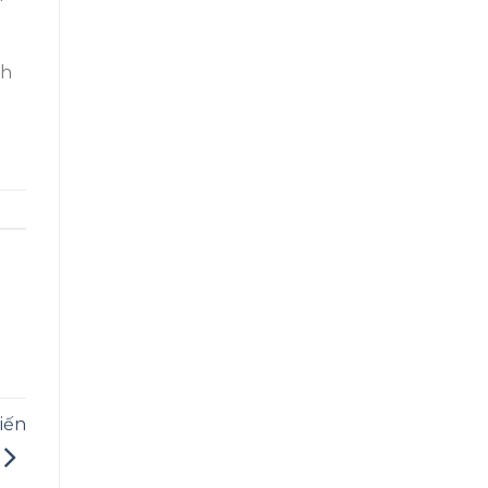
nh
iến