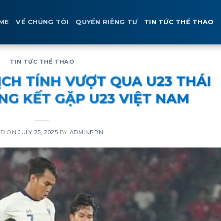
ME
VỀ CHÚNG TÔI
QUYỀN RIÊNG TƯ
TIN TỨC THỂ THAO
TIN TỨC THỂ THAO
ỊCH TÍNH VƯỢT QUA U23 THÁI
NG KẾT GẶP U23 VIỆT NAM
ED ON
JULY 25, 2025
BY
ADMINPBN