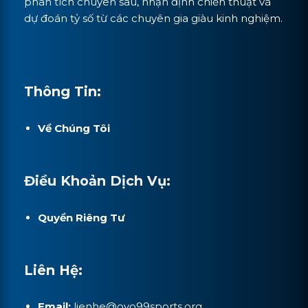
phân tích chuyên sâu, nhận định chiến thuật và
dự đoán tỷ số từ các chuyên gia giàu kinh nghiệm.
Thông Tin:
Về Chúng Tôi
Điều Khoản Dịch Vụ:
Quyền Riêng Tư
Liên Hệ:
Email:
lienhe@ovo99sports.org