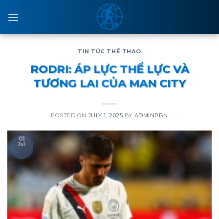
Skip
to
content
TIN TỨC THỂ THAO
RODRI: ÁP LỰC THỂ LỰC VÀ
TƯƠNG LAI CỦA MAN CITY
POSTED ON
JULY 1, 2025
BY
ADMINPBN
01
Jul