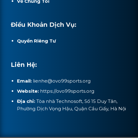
Về Chúng Tôi
Điều Khoản Dịch Vụ:
Quyền Riêng Tư
Liên Hệ:
Email:
lienhe@ovo99sports.org
Website:
https://ovo99sports.org
Địa chỉ:
Tòa nhà Technosoft, Số 15 Duy Tân,
Phường Dịch Vọng Hậu, Quận Cầu Giấy, Hà Nội