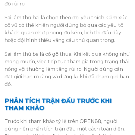
độ rủi ro.
Sai lầm thứ hai là chọn theo đội yêu thích. Cảm xúc
cổ vũ có thể khiến người dùng bỏ qua các yếu tố
khách quan như phong độ kém, lịch thi đấu dày
hoặc đội hình thiếu vắng cầu thủ quan trọng.
Sai lầm thứ ba là cố gỡ thua. Khi kết quả không như
mong muốn, việc tiếp tục tham gia trong trạng thái
nóng vội thường làm tăng rủi ro. Người dùng cần
đặt giới hạn rõ ràng và dừng lại khi đã chạm giới hạn
đó.
PHÂN TÍCH TRẬN ĐẤU TRƯỚC KHI
THAM KHẢO
Trước khi tham khảo tỷ lệ trên OPEN88, người
dùng nên phân tích trận đấu một cách toàn diện.