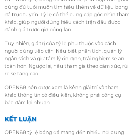
dùng đủ tuổi muốn tìm hiểu thêm về dữ liệu bóng
đá trực tuyến. Tỷ lệ có thể cung cấp góc nhìn tham
khảo, giúp người dùng hiểu cách trận đấu được
đánh giá trước giờ bóng lăn.
Tuy nhiên, giá trị của tỷ lệ phụ thuộc vào cách
người dùng tiếp cận. Nếu biết phân tích, quản lý
ngân sách và giữ tâm lý ổn định, trải nghiệm sẽ an
toàn hơn. Ngược lại, nếu tham gia theo cảm xúc, rủi
ro sẽ tăng cao.
OPEN88 nên được xem là kênh giải trí và tham
khảo thông tin có điều kiện, không phải công cụ
bảo đảm lợi nhuận.
KẾT LUẬN
OPEN88 tỷ lệ bóng đá mang đến nhiều nội dung