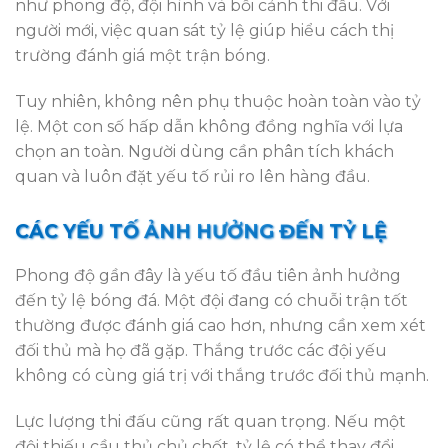
như phong độ, đội hình và bối cảnh thi đấu. Với
người mới, việc quan sát tỷ lệ giúp hiểu cách thị
trường đánh giá một trận bóng.
Tuy nhiên, không nên phụ thuộc hoàn toàn vào tỷ
lệ. Một con số hấp dẫn không đồng nghĩa với lựa
chọn an toàn. Người dùng cần phân tích khách
quan và luôn đặt yếu tố rủi ro lên hàng đầu.
CÁC YẾU TỐ ẢNH HƯỞNG ĐẾN TỶ LỆ
Phong độ gần đây là yếu tố đầu tiên ảnh hưởng
đến tỷ lệ bóng đá. Một đội đang có chuỗi trận tốt
thường được đánh giá cao hơn, nhưng cần xem xét
đối thủ mà họ đã gặp. Thắng trước các đội yếu
không có cùng giá trị với thắng trước đối thủ mạnh.
Lực lượng thi đấu cũng rất quan trọng. Nếu một
đội thiếu cầu thủ chủ chốt, tỷ lệ có thể thay đổi