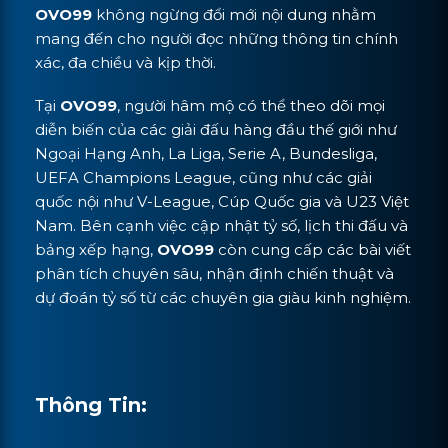
OVO99
không ngừng đổi mới nội dung nhằm
mang đến cho người đọc những thông tin chính
xác, đa chiều và kịp thời.
Tại
OVO99
, người hâm mộ có thể theo dõi mọi
diễn biến của các giải đấu hàng đầu thế giới như
Ngoại Hạng Anh, La Liga, Serie A, Bundesliga,
UEFA Champions League, cũng như các giải
quốc nội như V-League, Cúp Quốc gia và U23 Việt
Nam. Bên cạnh việc cập nhật tỷ số, lịch thi đấu và
bảng xếp hạng,
OVO99
còn cung cấp các bài viết
phân tích chuyên sâu, nhận định chiến thuật và
dự đoán tỷ số từ các chuyên gia giàu kinh nghiệm.
Thông Tin: