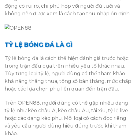
động có rủi ro, chỉ phù hợp với người đủ tuổi và
không nên được xem là cách tạo thu nhập ổn định.
TỶ LỆ BÓNG ĐÁ LÀ GÌ
Tỷ lệ bóng đá là cách thể hiện đánh giá trước hoặc
trong trận đấu dựa trên nhiều yếu tố khác nhau.
Tùy từng loại tỷ lệ, người dùng có thể tham khảo
khả năng thắng thua, tổng số bàn thắng, mức chấp
hoặc các lựa chọn phụ liên quan đến trận đấu.
Trên OPEN88, người dùng có thể gặp nhiều dạng
tỷ lệ như kèo châu Á, kèo châu Âu, tài xỉu, tỷ lệ live
hoặc các dạng kèo phụ. Mỗi loại có cách đọc riêng
và yêu cầu người dùng hiểu đúng trước khi tham
khảo.