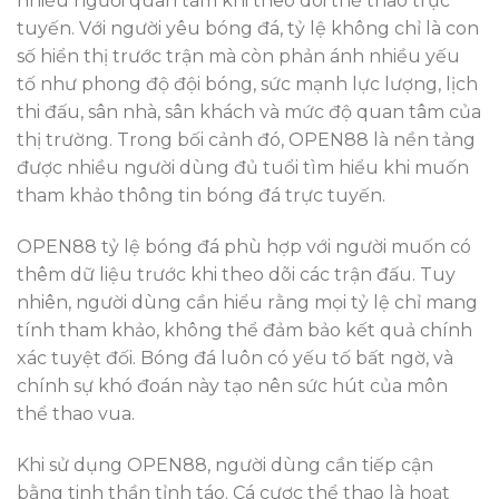
nhiều người quan tâm khi theo dõi thể thao trực
tuyến. Với người yêu bóng đá, tỷ lệ không chỉ là con
số hiển thị trước trận mà còn phản ánh nhiều yếu
tố như phong độ đội bóng, sức mạnh lực lượng, lịch
thi đấu, sân nhà, sân khách và mức độ quan tâm của
thị trường. Trong bối cảnh đó, OPEN88 là nền tảng
được nhiều người dùng đủ tuổi tìm hiểu khi muốn
tham khảo thông tin bóng đá trực tuyến.
OPEN88 tỷ lệ bóng đá phù hợp với người muốn có
thêm dữ liệu trước khi theo dõi các trận đấu. Tuy
nhiên, người dùng cần hiểu rằng mọi tỷ lệ chỉ mang
tính tham khảo, không thể đảm bảo kết quả chính
xác tuyệt đối. Bóng đá luôn có yếu tố bất ngờ, và
chính sự khó đoán này tạo nên sức hút của môn
thể thao vua.
Khi sử dụng OPEN88, người dùng cần tiếp cận
bằng tinh thần tỉnh táo. Cá cược thể thao là hoạt