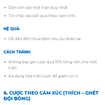
Dồn vốn vào một trận duy nhất.
Tin chắc vào kết quả theo cảm tính.
HỆ QUẢ:
Dễ dẫn đến thua đậm nếu dự đoán sai.
CÁCH TRÁNH:
Không bao giờ cược quá 10% tổng vốn cho một
trận.
Đa dạng hóa trận cược để giảm rủi ro.
6. CƯỢC THEO CẢM XÚC (THÍCH – GHÉT
ĐỘI BÓNG)