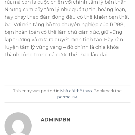
rủi, mà còn là cuộc chiến với chính tâm lý bản thân.
Những cạm bẫy tâm lý như quá tự tin, hoảng loạn,
hay chạy theo đám đông đều có thể khiến bạn thất
bại. Với nền tảng hỗ trợ chuyên nghiệp của RR88,
bạn hoàn toàn có thể làm chủ cảm xúc, giữ vững
lập trường và đưa ra quyết định tỉnh táo. Hãy rèn
luyện tâm lý vững vàng – đó chính là chìa khóa
thành công trong cá cược thể thao lâu dài.
This entry was posted in
Nhà cái thể thao
. Bookmark the
permalink
.
ADMINPBN