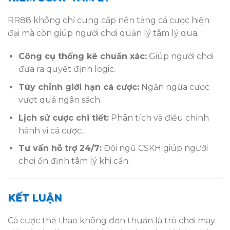
RR88 không chỉ cung cấp nền tảng cá cược hiện
đại mà còn giúp người chơi quản lý tâm lý qua:
Công cụ thống kê chuẩn xác:
Giúp người chơi
đưa ra quyết định logic.
Tùy chỉnh giới hạn cá cược:
Ngăn ngừa cược
vượt quá ngân sách.
Lịch sử cược chi tiết:
Phân tích và điều chỉnh
hành vi cá cược.
Tư vấn hỗ trợ 24/7:
Đội ngũ CSKH giúp người
chơi ổn định tâm lý khi cần.
KẾT LUẬN
Cá cược thể thao không đơn thuần là trò chơi may