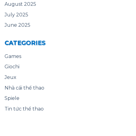
August 2025
July 2025
June 2025
CATEGORIES
Games
Giochi
Jeux
Nhà cái thể thao
Spiele
Tin tức thể thao