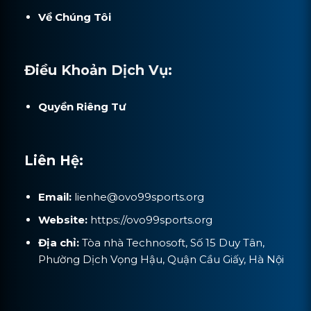
Về Chúng Tôi
Điều Khoản Dịch Vụ:
Quyền Riêng Tư
Liên Hệ:
Email:
lienhe@ovo99sports.org
Website:
https://ovo99sports.org
Địa chỉ:
Tòa nhà Technosoft, Số 15 Duy Tân,
Phường Dịch Vọng Hậu, Quận Cầu Giấy, Hà Nội