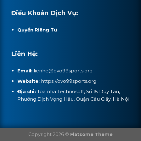
Điều Khoản Dịch Vụ:
Quyền Riêng Tư
Liên Hệ:
Email:
lienhe@ovo99sports.org
Website:
https://ovo99sports.org
Địa chỉ:
Tòa nhà Technosoft, Số 15 Duy Tân,
Phường Dịch Vọng Hậu, Quận Cầu Giấy, Hà Nội
Copyright 2026 ©
Flatsome Theme