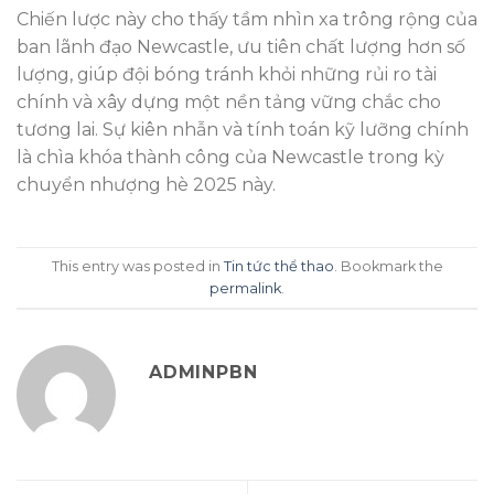
Chiến lược này cho thấy tầm nhìn xa trông rộng của
ban lãnh đạo Newcastle, ưu tiên chất lượng hơn số
lượng, giúp đội bóng tránh khỏi những rủi ro tài
chính và xây dựng một nền tảng vững chắc cho
tương lai. Sự kiên nhẫn và tính toán kỹ lưỡng chính
là chìa khóa thành công của Newcastle trong kỳ
chuyển nhượng hè 2025 này.
This entry was posted in
Tin tức thể thao
. Bookmark the
permalink
.
ADMINPBN