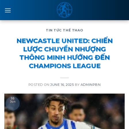
Skip
to
content
TIN TỨC THỂ THAO
NEWCASTLE UNITED: CHIẾN
LƯỢC CHUYỂN NHƯỢNG
THÔNG MINH HƯỚNG ĐẾN
CHAMPIONS LEAGUE
POSTED ON
JUNE 16, 2025
BY
ADMINPBN
16
Jun