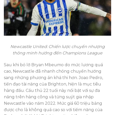
Newcastle United: Chiến lược chuyển nhượng
thông minh hướng đến Champions League
Sau khi bỏ lỡ Bryan Mbeumo do mức lương quá
cao, Newcastle đã nhanh chóng chuyển hướng
sang những phương án khả thi hơn. Joao Pedro,
tiền đạo tài năng của Brighton, hiện là mục tiêu
hàng đầu. Cầu thủ 22 tuổi này nổi bật với sự đa
năng trên hàng công và từng suýt gia nhập
Newcastle vào năm 2022. Mức giá 60 triệu bảng
được cho là không quá cao so với tiềm năng của