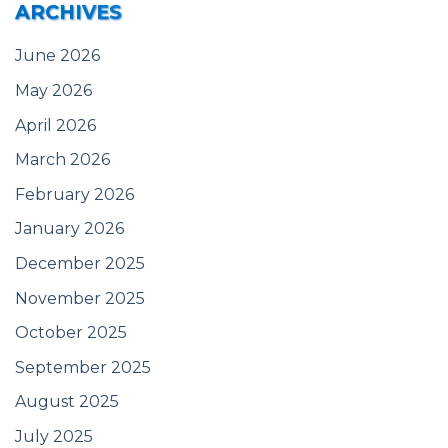
ARCHIVES
June 2026
May 2026
April 2026
March 2026
February 2026
January 2026
December 2025
November 2025
October 2025
September 2025
August 2025
July 2025