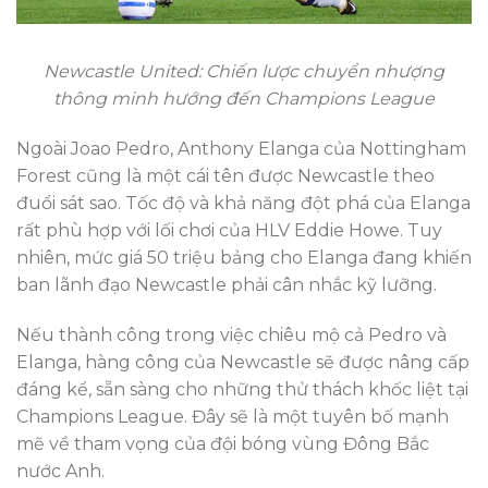
Newcastle United: Chiến lược chuyển nhượng
thông minh hướng đến Champions League
Ngoài Joao Pedro, Anthony Elanga của Nottingham
Forest cũng là một cái tên được Newcastle theo
đuổi sát sao. Tốc độ và khả năng đột phá của Elanga
rất phù hợp với lối chơi của HLV Eddie Howe. Tuy
nhiên, mức giá 50 triệu bảng cho Elanga đang khiến
ban lãnh đạo Newcastle phải cân nhắc kỹ lưỡng.
Nếu thành công trong việc chiêu mộ cả Pedro và
Elanga, hàng công của Newcastle sẽ được nâng cấp
đáng kể, sẵn sàng cho những thử thách khốc liệt tại
Champions League. Đây sẽ là một tuyên bố mạnh
mẽ về tham vọng của đội bóng vùng Đông Bắc
nước Anh.