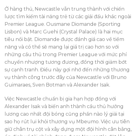
Ở hàng thủ, Newcastle vẫn trung thành với chiến
lược tìm kiếm tài năng trẻ từ các giải đấu khác ngoài
Premier League. Ousmane Diomande (Sporting
Lisbon) và Marc Guehi (Crystal Palace) là hai mục
tiêu nổi bật. Diomande được đánh giá cao về tiềm
năng và có thể sẽ mang lại giá trị cao hơn so với
những cầu thủ trong Premier League với mức phí
chuyển nhượng tương đương, đồng thời giảm bớt
sự cạnh tranh. Điều này gợi nhớ đến những thương
vụ thành công trước đây của Newcastle với Bruno
Guimaraes, Sven Botman và Alexander Isak.
Việc Newcastle chuẩn bị gia hạn hợp đồng với
Alexander Isak và biến anh thành cầu thủ hưởng
lương cao nhất đội bóng cũng phần nào lý giải tại
sao họ rút lui khỏi thương vụ Mbeumo. Việc ưu tiên
giữ chân trụ cột và xây dựng một đội hình cân bằng,