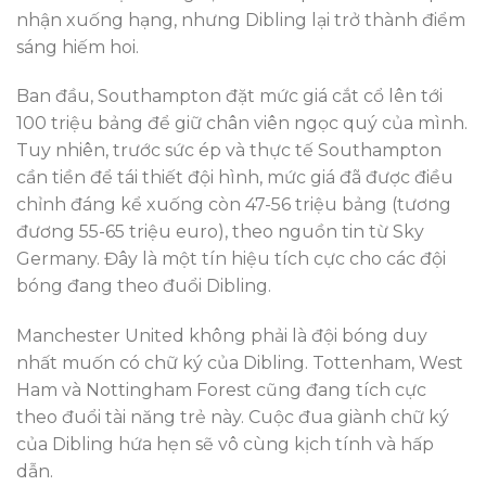
nhận xuống hạng, nhưng Dibling lại trở thành điểm
sáng hiếm hoi.
Ban đầu, Southampton đặt mức giá cắt cổ lên tới
100 triệu bảng để giữ chân viên ngọc quý của mình.
Tuy nhiên, trước sức ép và thực tế Southampton
cần tiền để tái thiết đội hình, mức giá đã được điều
chỉnh đáng kể xuống còn 47-56 triệu bảng (tương
đương 55-65 triệu euro), theo nguồn tin từ Sky
Germany. Đây là một tín hiệu tích cực cho các đội
bóng đang theo đuổi Dibling.
Manchester United không phải là đội bóng duy
nhất muốn có chữ ký của Dibling. Tottenham, West
Ham và Nottingham Forest cũng đang tích cực
theo đuổi tài năng trẻ này. Cuộc đua giành chữ ký
của Dibling hứa hẹn sẽ vô cùng kịch tính và hấp
dẫn.