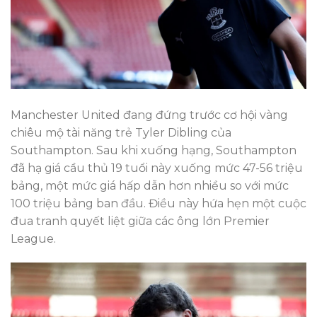
Manchester United đang đứng trước cơ hội vàng
chiêu mộ tài năng trẻ Tyler Dibling của
Southampton. Sau khi xuống hạng, Southampton
đã hạ giá cầu thủ 19 tuổi này xuống mức 47-56 triệu
bảng, một mức giá hấp dẫn hơn nhiều so với mức
100 triệu bảng ban đầu. Điều này hứa hẹn một cuộc
đua tranh quyết liệt giữa các ông lớn Premier
League.