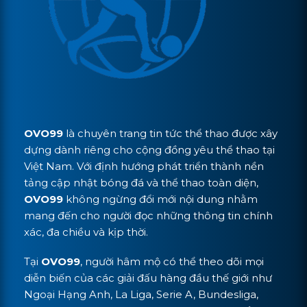
OVO99
là chuyên trang tin tức thể thao được xây
dựng dành riêng cho cộng đồng yêu thể thao tại
Việt Nam. Với định hướng phát triển thành nền
tảng cập nhật bóng đá và thể thao toàn diện,
OVO99
không ngừng đổi mới nội dung nhằm
mang đến cho người đọc những thông tin chính
xác, đa chiều và kịp thời.
Tại
OVO99
, người hâm mộ có thể theo dõi mọi
diễn biến của các giải đấu hàng đầu thế giới như
Ngoại Hạng Anh, La Liga, Serie A, Bundesliga,