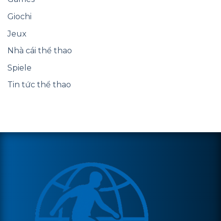
Giochi
Jeux
Nhà cái thể thao
Spiele
Tin tức thể thao