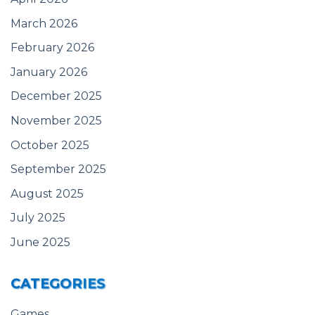
March 2026
February 2026
January 2026
December 2025
November 2025
October 2025
September 2025
August 2025
July 2025
June 2025
CATEGORIES
Games