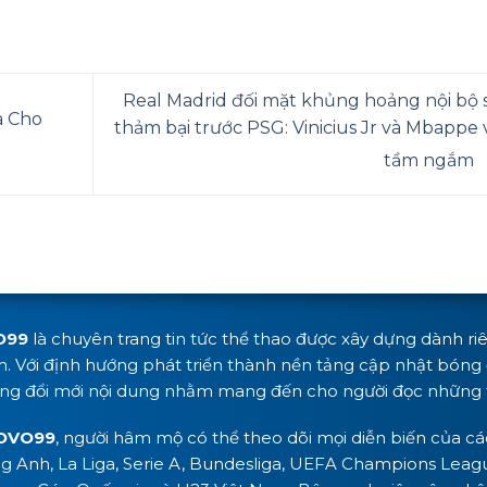
Real Madrid đối mặt khủng hoảng nội bộ 
a Cho
thảm bại trước PSG: Vinicius Jr và Mbappe 
tầm ngắm
O99
là chuyên trang tin tức thể thao được xây dựng dành ri
. Với định hướng phát triển thành nền tảng cập nhật bóng 
ng đổi mới nội dung nhằm mang đến cho người đọc những thô
OVO99
, người hâm mộ có thể theo dõi mọi diễn biến của cá
g Anh, La Liga, Serie A, Bundesliga, UEFA Champions Leagu