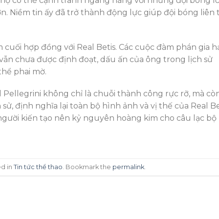
 họ có thể cạnh tranh ngang hàng với những đội bóng l
. Niềm tin ấy đã trở thành động lực giúp đội bóng liên 
ăm cuối hợp đồng với Real Betis. Các cuộc đàm phán gia h
 vẫn chưa được định đoạt, dấu ấn của ông trong lịch sử
thể phai mờ.
ellegrini không chỉ là chuỗi thành công rực rỡ, mà còn
ử, định nghĩa lại toàn bộ hình ảnh và vị thế của Real Be
 người kiến tạo nên kỷ nguyên hoàng kim cho câu lạc bộ
ed in
Tin tức thể thao
. Bookmark the
permalink
.