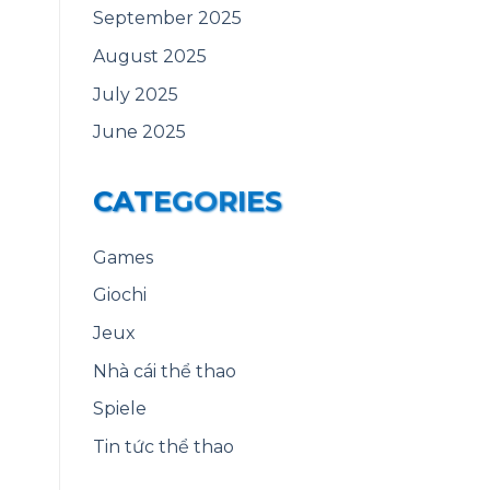
September 2025
August 2025
July 2025
June 2025
CATEGORIES
Games
Giochi
Jeux
Nhà cái thể thao
Spiele
Tin tức thể thao