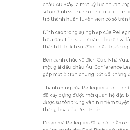
châu Âu. Đây là một kỷ lục chưa từng
sự ổn định và thành công mà ông mang 
trở thành huấn luyện viên có số trận 
Đỉnh cao trong sự nghiệp của Pellegri
hiệu đầu tiên sau 17 năm chờ đợi và là
thành tích lịch sử, đánh dấu bước ngo
Bên cạnh chức vô địch Cúp Nhà Vua, P
một giải đấu châu Âu, Conference Lea
góp mặt ở trận chung kết đã khẳng đị
Thành công của Pellegrini không chỉ
đã xây dựng được mối quan hệ đặc biệ
được sự tôn trọng và tín nhiệm tuyệt đ
thăng hoa của Real Betis.
Di sản mà Pellegrini để lại còn nằm ở