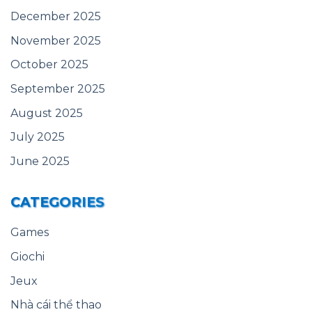
December 2025
November 2025
October 2025
September 2025
August 2025
July 2025
June 2025
CATEGORIES
Games
Giochi
Jeux
Nhà cái thể thao