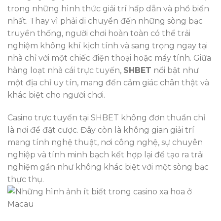
trong những hình thức giải trí hấp dẫn và phổ biến
nhất. Thay vì phải di chuyển đến những sòng bạc
truyền thống, người chơi hoàn toàn có thể trải
nghiệm không khí kịch tính và sang trọng ngay tại
nhà chỉ với một chiếc điện thoại hoặc máy tính. Giữa
hàng loạt nhà cái trực tuyến,
SHBET
nổi bật như
một địa chỉ uy tín, mang đến cảm giác chân thật và
khác biệt cho người chơi.
Casino trực tuyến tại SHBET không đơn thuần chỉ
là nơi để đặt cược. Đây còn là không gian giải trí
mang tính nghệ thuật, nơi công nghệ, sự chuyên
nghiệp và tính minh bạch kết hợp lại để tạo ra trải
nghiệm gần như không khác biệt với một sòng bạc
thực thụ.