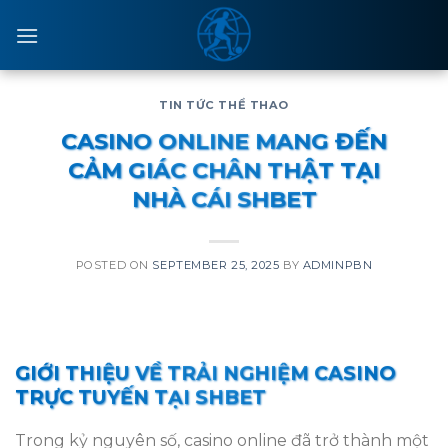
Skip
to
content
TIN TỨC THỂ THAO
CASINO ONLINE MANG ĐẾN
CẢM GIÁC CHÂN THẬT TẠI
NHÀ CÁI SHBET
POSTED ON
SEPTEMBER 25, 2025
BY
ADMINPBN
GIỚI THIỆU VỀ TRẢI NGHIỆM CASINO
TRỰC TUYẾN TẠI SHBET
Trong kỷ nguyên số, casino online đã trở thành một