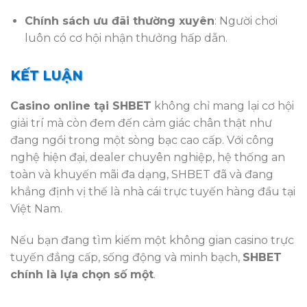
Chính sách ưu đãi thường xuyên
: Người chơi
luôn có cơ hội nhận thưởng hấp dẫn.
KẾT LUẬN
Casino online tại SHBET
không chỉ mang lại cơ hội
giải trí mà còn đem đến cảm giác chân thật như
đang ngồi trong một sòng bạc cao cấp. Với công
nghệ hiện đại, dealer chuyên nghiệp, hệ thống an
toàn và khuyến mãi đa dạng, SHBET đã và đang
khẳng định vị thế là nhà cái trực tuyến hàng đầu tại
Việt Nam.
Nếu bạn đang tìm kiếm một không gian casino trực
tuyến đẳng cấp, sống động và minh bạch,
SHBET
chính là lựa chọn số một
.