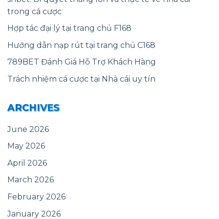
trong cá cược
Hợp tác đại lý tại trang chủ F168
Hướng dẫn nạp rút tại trang chủ C168
789BET Đánh Giá Hỗ Trợ Khách Hàng
Trách nhiệm cá cược tại Nhà cái uy tín
ARCHIVES
June 2026
May 2026
April 2026
March 2026
February 2026
January 2026