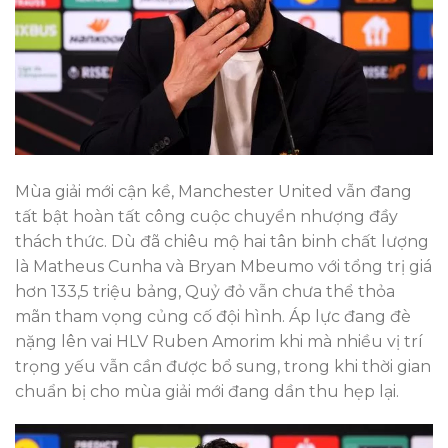
Mùa giải mới cận kề, Manchester United vẫn đang
tất bật hoàn tất công cuộc chuyển nhượng đầy
thách thức. Dù đã chiêu mộ hai tân binh chất lượng
là Matheus Cunha và Bryan Mbeumo với tổng trị giá
hơn 133,5 triệu bảng, Quỷ đỏ vẫn chưa thể thỏa
mãn tham vọng củng cố đội hình. Áp lực đang đè
nặng lên vai HLV Ruben Amorim khi mà nhiều vị trí
trọng yếu vẫn cần được bổ sung, trong khi thời gian
chuẩn bị cho mùa giải mới đang dần thu hẹp lại.