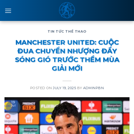
Skip
to
content
TIN TỨC THỂ THAO
MANCHESTER UNITED: CUỘC
ĐUA CHUYỂN NHƯỢNG ĐẦY
SÓNG GIÓ TRƯỚC THỀM MÙA
GIẢI MỚI
POSTED ON
JULY 19, 2025
BY
ADMINPBN
19
Jul