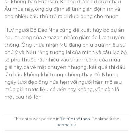
sẽ không bán Ederson. Không được dự cúp châu
Âu mùa này, ông dự định sẽ tinh giản đội hình và
cho nhiều cầu thủ trẻ ra đi dưới dạng cho mượn.
HLV người Bồ Đào Nha cũng đề xuất hủy bỏ dự án
hậu trường của Amazon nhằm giảm áp lực truyền
thông. Ông thừa nhận MU đang chịu quá nhiều sự
chú ý và hiểu rằng tương lai của mình và câu lạc bộ
sẽ phụ thuộc rất nhiều vào thành công của mùa
giải này, cả về mặt chuyển nhượng, kết quả thi đấu
lẫn bầu không khí trong phòng thay đồ. Những
ngày tươi đẹp ông hứa hẹn với người hâm mộ sau
mùa giải trước liệu có đến hay không, vẫn còn là
một câu hỏi lớn.
This entry was posted in
Tin tức thể thao
. Bookmark the
permalink
.