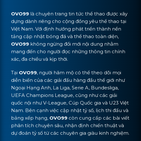
OVO99
là chuyên trang tin tức thể thao được xây
dựng dành riêng cho cộng đồng yêu thể thao tại
Việt Nam. Với định hướng phát triển thành nền
tảng cập nhật bóng đá và thể thao toàn diện,
OVO99
không ngừng đổi mới nội dung nhằm
mang đến cho người đọc những thông tin chính
xác, đa chiều và kịp thời.
Tại
OVO99
, người hâm mộ có thể theo dõi mọi
diễn biến của các giải đấu hàng đầu thế giới như
Ngoại Hạng Anh, La Liga, Serie A, Bundesliga,
UEFA Champions League, cũng như các giải
quốc nội như V-League, Cúp Quốc gia và U23 Việt
Nam. Bên cạnh việc cập nhật tỷ số, lịch thi đấu và
bảng xếp hạng,
OVO99
còn cung cấp các bài viết
phân tích chuyên sâu, nhận định chiến thuật và
dự đoán tỷ số từ các chuyên gia giàu kinh nghiệm.