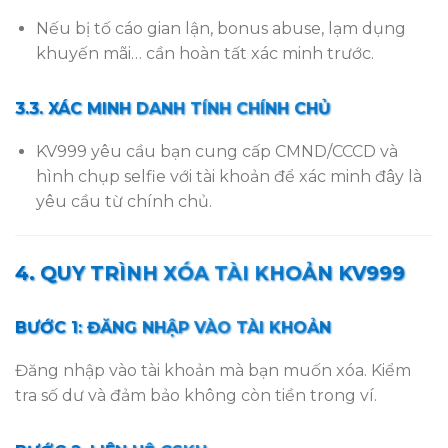
Nếu bị tố cáo gian lận, bonus abuse, lạm dụng
khuyến mãi… cần hoàn tất xác minh trước.
3.3. XÁC MINH DANH TÍNH CHÍNH CHỦ
KV999 yêu cầu bạn cung cấp CMND/CCCD và
hình chụp selfie với tài khoản để xác minh đây là
yêu cầu từ chính chủ.
4. QUY TRÌNH XÓA TÀI KHOẢN KV999
BƯỚC 1: ĐĂNG NHẬP VÀO TÀI KHOẢN
Đăng nhập vào tài khoản mà bạn muốn xóa. Kiểm
tra số dư và đảm bảo không còn tiền trong ví.