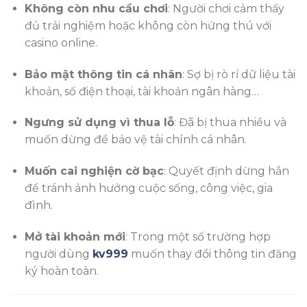
Không còn nhu cầu chơi
: Người chơi cảm thấy
đủ trải nghiệm hoặc không còn hứng thú với
casino online.
Bảo mật thông tin cá nhân
: Sợ bị rò rỉ dữ liệu tài
khoản, số điện thoại, tài khoản ngân hàng…
Ngưng sử dụng vì thua lỗ
: Đã bị thua nhiều và
muốn dừng để bảo vệ tài chính cá nhân.
Muốn cai nghiện cờ bạc
: Quyết định dừng hẳn
để tránh ảnh hưởng cuộc sống, công việc, gia
đình.
Mở tài khoản mới
: Trong một số trường hợp
người dùng
kv999
muốn thay đổi thông tin đăng
ký hoàn toàn.