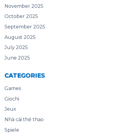
November 2025
October 2025
September 2025
August 2025
July 2025
June 2025
CATEGORIES
Games
Giochi
Jeux
Nhà cái thể thao
Spiele