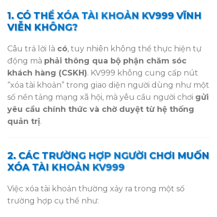
1. CÓ THỂ XÓA TÀI KHOẢN KV999 VĨNH
VIỄN KHÔNG?
Câu trả lời là
có
, tuy nhiên không thể thực hiện tự
động mà
phải thông qua bộ phận chăm sóc
khách hàng (CSKH)
. KV999 không cung cấp nút
“xóa tài khoản” trong giao diện người dùng như một
số nền tảng mạng xã hội, mà yêu cầu người chơi
gửi
yêu cầu chính thức và chờ duyệt từ hệ thống
quản trị
.
2. CÁC TRƯỜNG HỢP NGƯỜI CHƠI MUỐN
XÓA TÀI KHOẢN KV999
Việc xóa tài khoản thường xảy ra trong một số
trường hợp cụ thể như: