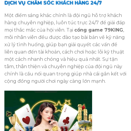
DỊCH VỤ CHĂM SÓC KHÁCH HÀNG 24/7
Một điểm sáng khác chính là đội ngũ hỗ trợ khách
hàng chuyên nghiệp, luôn túc trực 24/7 để giải đáp
mọi thắc mắc của hội viên. Tại
cổng game 79KING
,
mỗi nhân viên đều được đào tạo bài bản về kỹ năng
xử lý tình huống, giúp bạn giải quyết các vấn đề
liên quan đến tài khoản, cách chơi hoặc lỗi kỹ thuật
một cách nhanh chóng và hiệu quả nhất. Sự tận
tâm, thân thiện và chuyên nghiệp của đội ngũ này
chính là cầu nối quan trọng giúp nhà cái gắn kết với
cộng đồng người chơi ngày càng lớn mạnh.