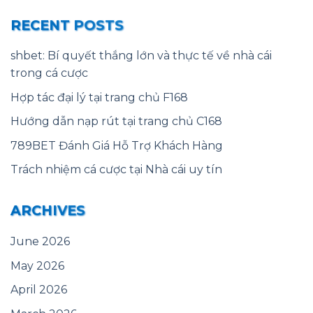
RECENT POSTS
shbet: Bí quyết thắng lớn và thực tế về nhà cái
trong cá cược
Hợp tác đại lý tại trang chủ F168
Hướng dẫn nạp rút tại trang chủ C168
789BET Đánh Giá Hỗ Trợ Khách Hàng
Trách nhiệm cá cược tại Nhà cái uy tín
ARCHIVES
June 2026
May 2026
April 2026