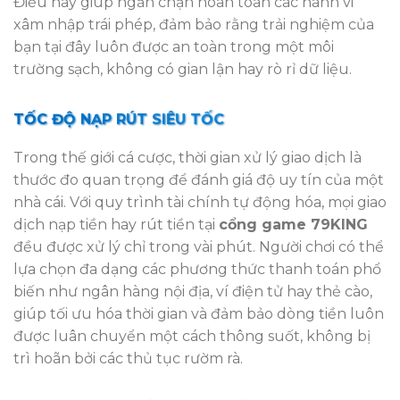
Điều này giúp ngăn chặn hoàn toàn các hành vi
xâm nhập trái phép, đảm bảo rằng trải nghiệm của
bạn tại đây luôn được an toàn trong một môi
trường sạch, không có gian lận hay rò rỉ dữ liệu.
TỐC ĐỘ NẠP RÚT SIÊU TỐC
Trong thế giới cá cược, thời gian xử lý giao dịch là
thước đo quan trọng để đánh giá độ uy tín của một
nhà cái. Với quy trình tài chính tự động hóa, mọi giao
dịch nạp tiền hay rút tiền tại
cổng game 79KING
đều được xử lý chỉ trong vài phút. Người chơi có thể
lựa chọn đa dạng các phương thức thanh toán phổ
biến như ngân hàng nội địa, ví điện tử hay thẻ cào,
giúp tối ưu hóa thời gian và đảm bảo dòng tiền luôn
được luân chuyển một cách thông suốt, không bị
trì hoãn bởi các thủ tục rườm rà.