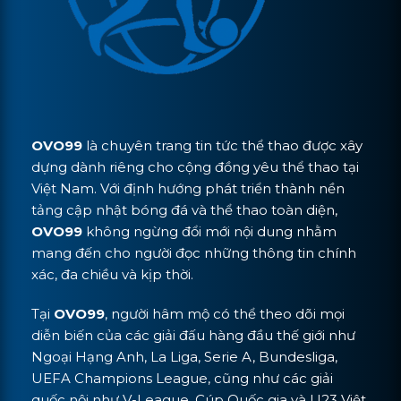
OVO99
là chuyên trang tin tức thể thao được xây
dựng dành riêng cho cộng đồng yêu thể thao tại
Việt Nam. Với định hướng phát triển thành nền
tảng cập nhật bóng đá và thể thao toàn diện,
OVO99
không ngừng đổi mới nội dung nhằm
mang đến cho người đọc những thông tin chính
xác, đa chiều và kịp thời.
Tại
OVO99
, người hâm mộ có thể theo dõi mọi
diễn biến của các giải đấu hàng đầu thế giới như
Ngoại Hạng Anh, La Liga, Serie A, Bundesliga,
UEFA Champions League, cũng như các giải
quốc nội như V-League, Cúp Quốc gia và U23 Việt