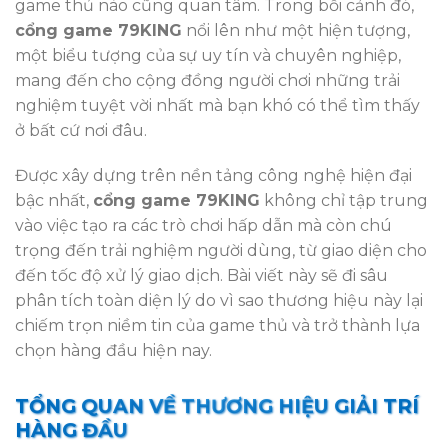
game thủ nào cũng quan tâm. Trong bối cảnh đó,
cổng game 79KING
nổi lên như một hiện tượng,
một biểu tượng của sự uy tín và chuyên nghiệp,
mang đến cho cộng đồng người chơi những trải
nghiệm tuyệt vời nhất mà bạn khó có thể tìm thấy
ở bất cứ nơi đâu.
Được xây dựng trên nền tảng công nghệ hiện đại
bậc nhất,
cổng game 79KING
không chỉ tập trung
vào việc tạo ra các trò chơi hấp dẫn mà còn chú
trọng đến trải nghiệm người dùng, từ giao diện cho
đến tốc độ xử lý giao dịch. Bài viết này sẽ đi sâu
phân tích toàn diện lý do vì sao thương hiệu này lại
chiếm trọn niềm tin của game thủ và trở thành lựa
chọn hàng đầu hiện nay.
TỔNG QUAN VỀ THƯƠNG HIỆU GIẢI TRÍ
HÀNG ĐẦU