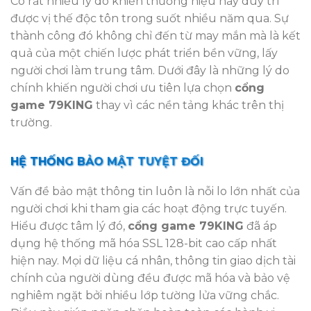
Có rất nhiều lý do khiến thương hiệu này duy trì
được vị thế độc tôn trong suốt nhiều năm qua. Sự
thành công đó không chỉ đến từ may mắn mà là kết
quả của một chiến lược phát triển bền vững, lấy
người chơi làm trung tâm. Dưới đây là những lý do
chính khiến người chơi ưu tiên lựa chọn
cổng
game 79KING
thay vì các nền tảng khác trên thị
trường.
HỆ THỐNG BẢO MẬT TUYỆT ĐỐI
Vấn đề bảo mật thông tin luôn là nỗi lo lớn nhất của
người chơi khi tham gia các hoạt động trực tuyến.
Hiểu được tâm lý đó,
cổng game 79KING
đã áp
dụng hệ thống mã hóa SSL 128-bit cao cấp nhất
hiện nay. Mọi dữ liệu cá nhân, thông tin giao dịch tài
chính của người dùng đều được mã hóa và bảo vệ
nghiêm ngặt bởi nhiều lớp tường lửa vững chắc.