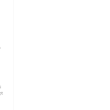
n
i
ợt