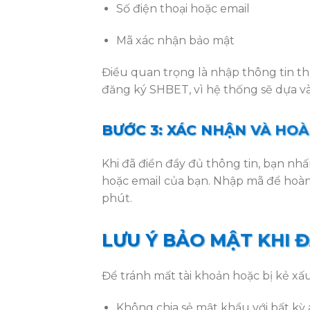
Số điện thoại hoặc email
Mã xác nhận bảo mật
Điều quan trọng là nhập thông tin thật
đăng ký SHBET, vì hệ thống sẽ dựa và
BƯỚC 3: XÁC NHẬN VÀ HOÀ
Khi đã điền đầy đủ thông tin, bạn nh
hoặc email của bạn. Nhập mã để hoàn
phút.
LƯU Ý BẢO MẬT KHI 
Để tránh mất tài khoản hoặc bị kẻ xấ
Không chia sẻ mật khẩu với bất kỳ a