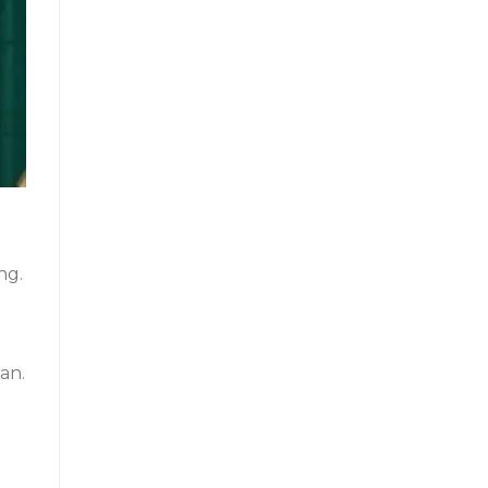
ng.
an.