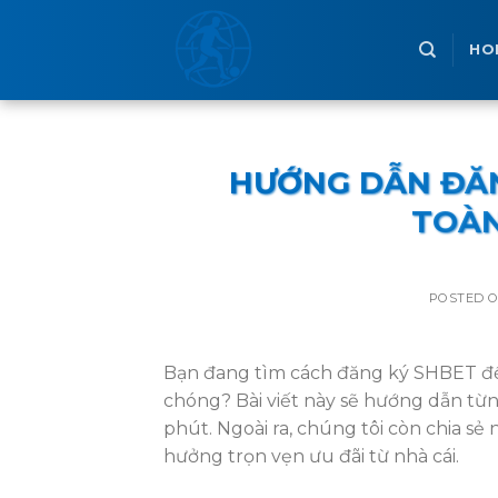
Skip
to
HO
content
HƯỚNG DẪN ĐĂNG
TOÀN
POSTED 
Bạn đang tìm cách đăng ký SHBET để
chóng? Bài viết này sẽ hướng dẫn từn
phút. Ngoài ra, chúng tôi còn chia s
hưởng trọn vẹn ưu đãi từ nhà cái.