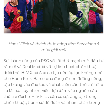
Hansi Flick và thách thức nâng tầm Barcelona ở
mùa giải mới
Sự thành công của PSG với lối chơi mạnh mẽ, đầu tư
rầm rộ và Real Madrid với sự linh hoạt chiến thuật
dưới thời HLV Xabi Alonso tạo nên áp lực không nhỏ
cho Hansi Flick. Barcelona đang đi con đường riêng,
tập trung vào đào tạo và phát triển cầu thủ trẻ từ lò
La Masia. Tuy nhiên, việc dựa dẫm vào nguồn cầu
thủ trẻ đòi hỏi HLV Flick cần có sự sáng tạo trong
chiến thuật, tránh sự dễ đoán và nhàm chán trong