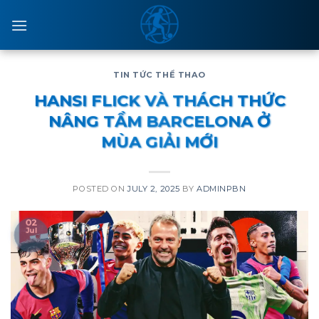
Skip
to
content
TIN TỨC THỂ THAO
HANSI FLICK VÀ THÁCH THỨC
NÂNG TẦM BARCELONA Ở
MÙA GIẢI MỚI
POSTED ON
JULY 2, 2025
BY
ADMINPBN
02
Jul