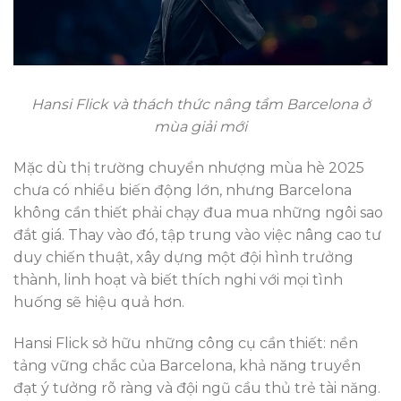
Hansi Flick và thách thức nâng tầm Barcelona ở
mùa giải mới
Mặc dù thị trường chuyển nhượng mùa hè 2025
chưa có nhiều biến động lớn, nhưng Barcelona
không cần thiết phải chạy đua mua những ngôi sao
đắt giá. Thay vào đó, tập trung vào việc nâng cao tư
duy chiến thuật, xây dựng một đội hình trưởng
thành, linh hoạt và biết thích nghi với mọi tình
huống sẽ hiệu quả hơn.
Hansi Flick sở hữu những công cụ cần thiết: nền
tảng vững chắc của Barcelona, khả năng truyền
đạt ý tưởng rõ ràng và đội ngũ cầu thủ trẻ tài năng.