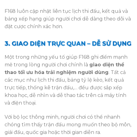
F168 luôn cập nhật liên tục lịch thi đấu, kết quả và
bảng xếp hạng giúp người chơi dễ dàng theo dõi và
đặt cược chính xác hơn.
3. GIAO DIỆN TRỰC QUAN – DỄ SỬ DỤNG
Một trong những yếu tố giúp F168 ghi điểm mạnh
mẽ trong lòng người chơi chính là
giao diện thể
thao tối ưu hóa trải nghiệm người dùng
. Tất cả
các mục như lịch thi đấu, bảng tỷ lệ kèo, kết quả
trực tiếp, thống kê trận đấu,… đều được sắp xếp
khoa học, dễ nhìn và dễ thao tác trên cả máy tính
và điện thoại.
Với bộ lọc thông minh, người chơi có thể nhanh
chóng tìm thấy trận đấu mong muốn theo bộ môn,
giải đấu, quốc gia hoặc thời gian diễn ra.