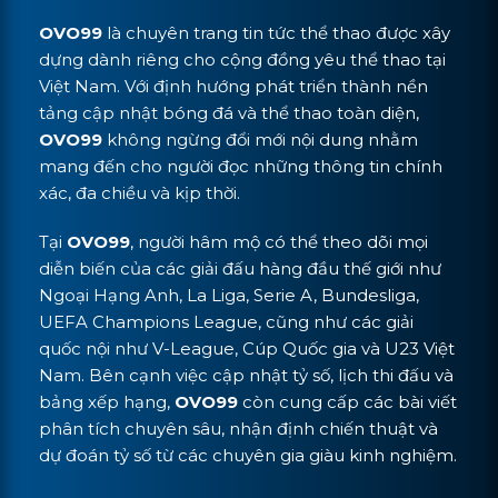
OVO99
là chuyên trang tin tức thể thao được xây
dựng dành riêng cho cộng đồng yêu thể thao tại
Việt Nam. Với định hướng phát triển thành nền
tảng cập nhật bóng đá và thể thao toàn diện,
OVO99
không ngừng đổi mới nội dung nhằm
mang đến cho người đọc những thông tin chính
xác, đa chiều và kịp thời.
Tại
OVO99
, người hâm mộ có thể theo dõi mọi
diễn biến của các giải đấu hàng đầu thế giới như
Ngoại Hạng Anh, La Liga, Serie A, Bundesliga,
UEFA Champions League, cũng như các giải
quốc nội như V-League, Cúp Quốc gia và U23 Việt
Nam. Bên cạnh việc cập nhật tỷ số, lịch thi đấu và
bảng xếp hạng,
OVO99
còn cung cấp các bài viết
phân tích chuyên sâu, nhận định chiến thuật và
dự đoán tỷ số từ các chuyên gia giàu kinh nghiệm.