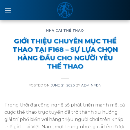
Skip
to
content
NHÀ CÁI THỂ THAO
GIỚI THIỆU CHUYÊN MỤC THỂ
THAO TẠI F168 – SỰ LỰA CHỌN
HÀNG ĐẦU CHO NGƯỜI YÊU
THỂ THAO
POSTED ON
JUNE 21, 2025
BY
ADMINPBN
Trong thời đại công nghệ số phát triển mạnh mẽ, cá
cược thể thao trực tuyến đã trở thành xu hướng
giải trí phổ biến với hàng triệu người chơi trên khắp
thế giới. Tại Việt Nam, một trong những cái tên được