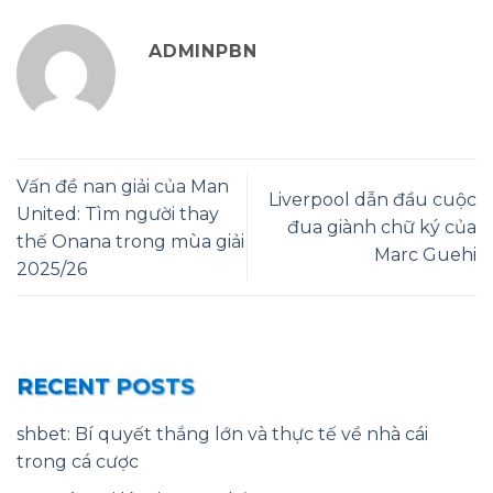
ADMINPBN
Vấn đề nan giải của Man
Liverpool dẫn đầu cuộc
United: Tìm người thay
đua giành chữ ký của
thế Onana trong mùa giải
Marc Guehi
2025/26
RECENT POSTS
shbet: Bí quyết thắng lớn và thực tế về nhà cái
trong cá cược