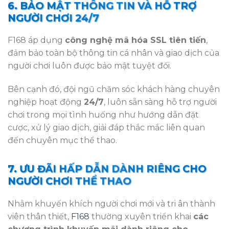
6. BẢO MẬT THÔNG TIN VÀ HỖ TRỢ
NGƯỜI CHƠI 24/7
F168 áp dụng
công nghệ mã hóa SSL tiên tiến
,
đảm bảo toàn bộ thông tin cá nhân và giao dịch của
người chơi luôn được bảo mật tuyệt đối.
Bên cạnh đó, đội ngũ chăm sóc khách hàng chuyên
nghiệp hoạt động
24/7
, luôn sẵn sàng hỗ trợ người
chơi trong mọi tình huống như hướng dẫn đặt
cược, xử lý giao dịch, giải đáp thắc mắc liên quan
đến chuyên mục thể thao.
7. ƯU ĐÃI HẤP DẪN DÀNH RIÊNG CHO
NGƯỜI CHƠI THỂ THAO
Nhằm khuyến khích người chơi mới và tri ân thành
viên thân thiết,
F168
thường xuyên triển khai
các