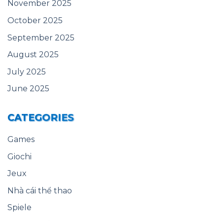
November 2025
October 2025
September 2025
August 2025
July 2025
June 2025
CATEGORIES
Games
Giochi
Jeux
Nhà cái thể thao
Spiele