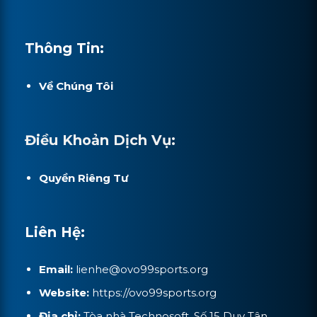
Thông Tin:
Về Chúng Tôi
Điều Khoản Dịch Vụ:
Quyền Riêng Tư
Liên Hệ:
Email:
lienhe@ovo99sports.org
Website:
https://ovo99sports.org
Địa chỉ:
Tòa nhà Technosoft, Số 15 Duy Tân,