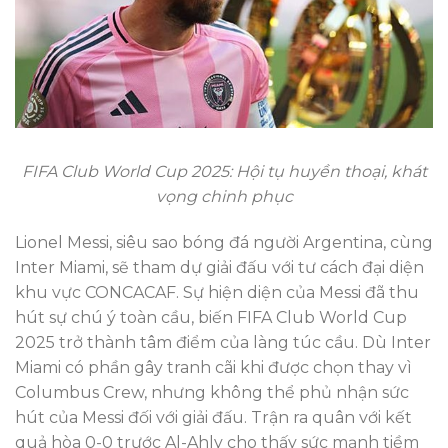
FIFA Club World Cup 2025: Hội tụ huyền thoại, khát
vọng chinh phục
Lionel Messi, siêu sao bóng đá người Argentina, cùng
Inter Miami, sẽ tham dự giải đấu với tư cách đại diện
khu vực CONCACAF. Sự hiện diện của Messi đã thu
hút sự chú ý toàn cầu, biến FIFA Club World Cup
2025 trở thành tâm điểm của làng túc cầu. Dù Inter
Miami có phần gây tranh cãi khi được chọn thay vì
Columbus Crew, nhưng không thể phủ nhận sức
hút của Messi đối với giải đấu. Trận ra quân với kết
quả hòa 0-0 trước Al-Ahly cho thấy sức mạnh tiềm