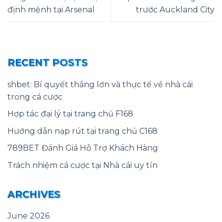
định mệnh tại Arsenal
trước Auckland City
RECENT POSTS
shbet: Bí quyết thắng lớn và thực tế về nhà cái
trong cá cược
Hợp tác đại lý tại trang chủ F168
Hướng dẫn nạp rút tại trang chủ C168
789BET Đánh Giá Hỗ Trợ Khách Hàng
Trách nhiệm cá cược tại Nhà cái uy tín
ARCHIVES
June 2026