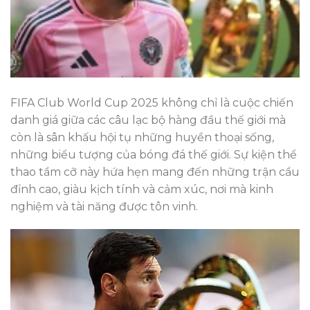
FIFA Club World Cup 2025 không chỉ là cuộc chiến
danh giá giữa các câu lạc bộ hàng đầu thế giới mà
còn là sân khấu hội tụ những huyền thoại sống,
những biểu tượng của bóng đá thế giới. Sự kiện thể
thao tầm cỡ này hứa hẹn mang đến những trận cầu
đỉnh cao, giàu kịch tính và cảm xúc, nơi mà kinh
nghiệm và tài năng được tôn vinh.