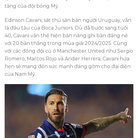
tàng của đội bóng Mỹ.
Edinson Cavani, sát thủ săn bàn người Uruguay, vẫn
là đầu tàu của Boca Juniors. Dù đã bước sang tuổi
40, Cavani vẫn thể hiện bản năng ghi bàn đáng nể
với 20 bàn thắng trong mùa giải 2024/2025. Cùng
với các đồng đội cũ ở Manchester United như Sergio
Romero, Marcos Rojo và Ander Herrera, Cavani hứa
hẹn sẽ mang đến sức mạnh đáng gờm cho đại diện
của Nam Mỹ.