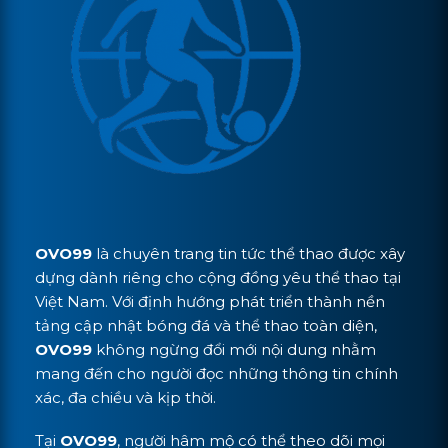
OVO99
là chuyên trang tin tức thể thao được xây
dựng dành riêng cho cộng đồng yêu thể thao tại
Việt Nam. Với định hướng phát triển thành nền
tảng cập nhật bóng đá và thể thao toàn diện,
OVO99
không ngừng đổi mới nội dung nhằm
mang đến cho người đọc những thông tin chính
xác, đa chiều và kịp thời.
Tại
OVO99
, người hâm mộ có thể theo dõi mọi