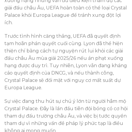
xuống hạng nhưng vẫn đủ điều kiện tham dự các
giải đấu châu Âu, UEFA hoàn toàn có thể loại Crystal
Palace khỏi Europa League để tránh xung đột lợi
ích.
Trước tình hình căng thẳng, UEFA đã quyết định
tạm hoãn phán quyết cuối cùng. Lyon đã thể hiện
thiện chí bằng cách tự nguyện rút lui khỏi các giải
đấu châu Âu mùa giải 2025/26 nếu án phạt xuống
hạng được duy trì. Tuy nhiên, Lyon vẫn đang kháng
cáo quyết định của DNCG, và nếu thành công,
Crystal Palace sẽ đối mặt với nguy cơ mất suất dự
Europa League.
Sự việc đang thu hút sự chú ý lớn từ người hâm mộ
Crystal Palace. Đây là lần đầu tiên đội bóng có cơ hội
tham dự đấu trường châu Âu, và việc bị tước quyền
tham dự vì những vấn đề pháp lý phức tạp là điều
không ai mong muốn.