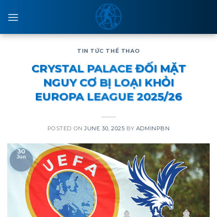
Skip
to
content
TIN TỨC THỂ THAO
CRYSTAL PALACE ĐỐI MẶT
NGUY CƠ BỊ LOẠI KHỎI
EUROPA LEAGUE 2025/26
POSTED ON
JUNE 30, 2025
BY
ADMINPBN
30
Jun