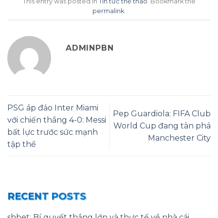
This entry was posted in
Tin tức thể thao
. Bookmark the
permalink
.
ADMINPBN
PSG áp đảo Inter Miami
Pep Guardiola: FIFA Club
với chiến thắng 4-0: Messi
World Cup đang tàn phá
bất lực trước sức mạnh
Manchester City
tập thể
RECENT POSTS
shbet: Bí quyết thắng lớn và thực tế về nhà cái