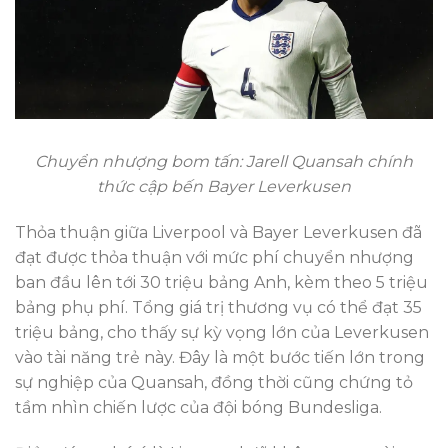
Chuyển nhượng bom tấn: Jarell Quansah chính
thức cập bến Bayer Leverkusen
Thỏa thuận giữa Liverpool và Bayer Leverkusen đã
đạt được thỏa thuận với mức phí chuyển nhượng
ban đầu lên tới 30 triệu bảng Anh, kèm theo 5 triệu
bảng phụ phí. Tổng giá trị thương vụ có thể đạt 35
triệu bảng, cho thấy sự kỳ vọng lớn của Leverkusen
vào tài năng trẻ này. Đây là một bước tiến lớn trong
sự nghiệp của Quansah, đồng thời cũng chứng tỏ
tầm nhìn chiến lược của đội bóng Bundesliga.