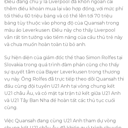
Điều đáng chú ý là Liverpool đã khôn ngoan cài
thêm điều khoản mua lại vào hợp đồng, với mức phí
tối thiểu 60 triệu bảng và có thể lên tới 70 triệu
bảng tùy thuộc vào phong độ của Quansah trong
màu áo Leverkusen. Điều này cho thấy Liverpool
vẫn rất tin tưởng vào tiềm năng của cầu thủ trẻ này
và chưa muốn hoàn toàn từ bỏ anh.
Sự hiện diện của giám đốc thể thao Simon Rolfes tại
Slovakia trong quá trình đàm phán cũng cho thấy
sự quyết tâm của Bayer Leverkusen trong thương
vụ này. Ông Rolfes đã trực tiếp theo dõi Quansah thi
đấu cùng đội tuyển U21 Anh tại vòng chung kết
U21 châu Âu, và có mặt tại trận tứ kết giữa U21 Anh
và U21 Tây Ban Nha để hoàn tất các thủ tục cuối
cùng.
Việc Quansah đang cùng U21 Anh tham dự vòng
chung kết U21 châu Âu đã khiến quá trình chuyển