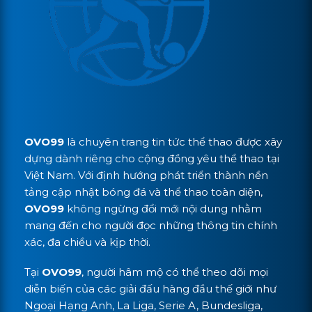
OVO99
là chuyên trang tin tức thể thao được xây
dựng dành riêng cho cộng đồng yêu thể thao tại
Việt Nam. Với định hướng phát triển thành nền
tảng cập nhật bóng đá và thể thao toàn diện,
OVO99
không ngừng đổi mới nội dung nhằm
mang đến cho người đọc những thông tin chính
xác, đa chiều và kịp thời.
Tại
OVO99
, người hâm mộ có thể theo dõi mọi
diễn biến của các giải đấu hàng đầu thế giới như
Ngoại Hạng Anh, La Liga, Serie A, Bundesliga,