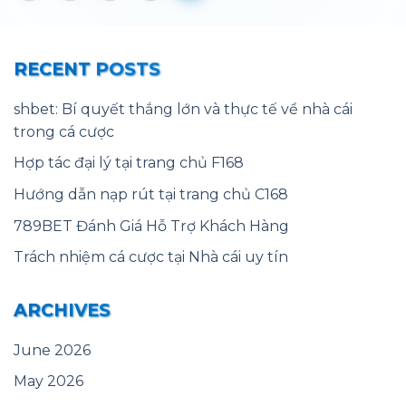
RECENT POSTS
shbet: Bí quyết thắng lớn và thực tế về nhà cái
trong cá cược
Hợp tác đại lý tại trang chủ F168
Hướng dẫn nạp rút tại trang chủ C168
789BET Đánh Giá Hỗ Trợ Khách Hàng
Trách nhiệm cá cược tại Nhà cái uy tín
ARCHIVES
June 2026
May 2026